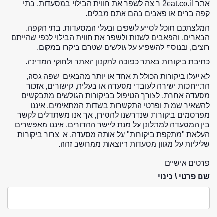
אתר 2eat.co.il רוצה לשפר את חווית הבילוי במסעדות, בתי
קפה ברים או פאבים בהם אתם מבלים.
המלצתכם תוכל לסייע לשפים ובעלי המסעדות, בתי הקפה,
הבארים, והפאבים לשנות ולשפר את חווית הבילוי לכפי שהייתם
רוצים, ובנוסף להשפיע על גולשים שטרם ביקרו במקום.
כתיבת ביקורות באתר כפופה לתקנון האתר ולחוקי המדינה.
לא יעלו ביקורות הכוללות אחד או יותר מהבאים: שפה גסה,
התייחסות ישירה לעובדי מסעדה או בעליה, קישורים, אזכור
מסעדה אחרת. לצורך הטיפול בביקורות הגולשים מתבקשים
להשאיר שמות ופרטי התקשרות בשדות המתאימים. איננו
מפרסמים ביקורות שנדרשנו להסירן, אך אנו משתדלים לקשר
בין המסעדה למתלונן על מנת ליישר ההדורים. איננו מאפשרים
העלאת "מתקפת ביקורות" על אותה מסעדה, או צרור ביקורות
שליליות על מגוון מסעדות היוצאות ממחשב זהה.
פרטים אישיים
שם פרטי \ כינוי