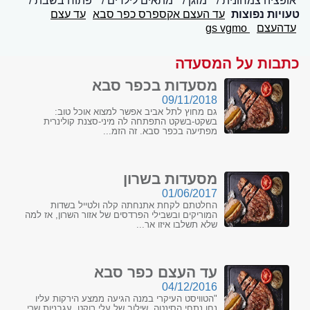
אופציה צמחונית
מזגן
מתאים לילדים
פתוח בשבת
טעויות נפוצות
עד העצם אקספרס כפר סבא
עד עצם
עדהעצם
gs vgmo
כתבות על המסעדה
מסעדות בכפר סבא
09/11/2018
גם מחוץ לתל אביב אפשר למצוא אוכל טוב:
בשקט-בשקט התפתחה לה מיני-סצנת קולינרית
מפתיעה בכפר סבא. זה הזמ...
מסעדות בשרון
01/06/2017
החלטתם לקחת אתנחתה קלה ולטייל בשדות
המוריקים ובשבילי הפרדסים של אזור השרון, אז למה
שלא תשלבו איזו אר...
עד העצם כפר סבא
04/12/2016
"הטוויסט העיקרי במנה הגיעה ממצע הירקות עליו
נחו נתחי הסינטה. שילוב של עלי רוקט, עגבניות שרי,