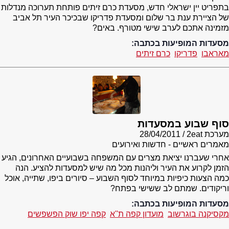
בתפריט יין ישראלי חדש, מסעדת כרם זיתים פותחת תערוכה מנדלות
של הציירת ענת בר שלום ומסעדת פדריקו שבכיכר העיר תל אביב
מזמינה אתכם לערב שישי מטורף. באים?
מסעדות המופיעות בכתבה:
מאראבו
פדריקו
כרם זיתים
סוף שבוע במסעדות
מערכת 2eat
28/04/2011
מאמרים ראשיים - חדשות ואירועים
אחרי שעברנו יציאת מצרים עם המשפחה בשבועיים האחרונים, הגיע
הזמן לקרוע את העיר וליהנות מכל מה שיש למסעדות להציע. הנה
כמה הצעות כיפיות במיוחד לסוף השבוע – סיורים ביפו, שתייה, אוכל
וריקודים. שמתם לב ששישי בפתח?
מסעדות המופיעות בכתבה:
מקסיקנה בוגרשוב
מועדון קפה ת''א
קפה יפו שוק הפשפשים