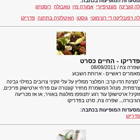
מסעדות המופיעות בכתבה:
לה קוצ'ינה
מונטיפיורי
אמורה מיו
טאבולה
רוסטיקו
לה רפובליקה די רונימוטי
גוסטו
האיטלקיה בתחנה
פדריקו
פדריקו - החיים כסרט
שפרה צח
08/09/2011
מאמרים ראשיים - ארוחת השבוע
"סצינת הדו-קרב: המלצר ממליץ על עלי זוקיני צרובים במילוי גבינה
צרפתית, מנהל המשמרת מחזיר קונטרה עם פרחי ארטישוק פריכים,
זוקיני! ארטישוק! עוד רגע יתנופפו מזלגות באוויר, או אז מכריעה
הגיבורה... שפרה צח, סרט בפדריקו
מסעדות המופיעות בכתבה:
פדריקו