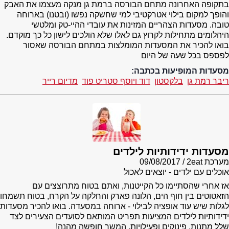
בתקופה האחרונה מתחם הבורסה ברמת גן מנקה מעצמו את האבק
והופך למקום בילוי אטרקטיבי למי שחשקה נפשו (ובטנו) בארוחה
טובה. מסעדות הצהריים המזינות את עובדי ההיי-טק ומלטשי
היהלומים מתחילות לקרוץ גם לאלו שלא הולכים לישון כל כך מוקדם.
בואו להכיר את המסעדות המומלצות במתחם הבורסה שאסור
לפספס בכל שעה של היום
מסעדות המופיעות בכתבה:
ריבר רמת גן
בלקסטון
דוד ויוסף סטריט פוד
מדיום רייר
מסעדות ידידותיות לילדים
מערכת 2eat
09/08/2017
אוכלים עם ילדים - יוצאים לאכול
אז אחרי שהסתיימו כל הקייטנות, ואתם בטוח מתרוצצים עם
הזאטוטים בין חוף הים, הלונה פארק והחלקה על הקרח, בטוח תשמחו
לגלות שיש עוד אופציה לבילוי - ארוחה במסעדה. בואו להכיר מסעדות
ידידותיות לילדים המציעות תפריט המותאם לסועדים הצעירים לצד
שלל מתנות, פינוקים ופעילויות. המשך חופשה מהנה!