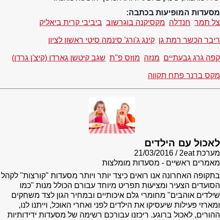
מסעדות המופיעות בכתבה:
צל תמר
חנדלה
מקסיקנה בוגרשוב
ביביבי קרית ביאליק
ריבר הכשר רמת גן
קינג ג'ורג' סינמה סיטי ראשון לציון
קפה גרג גבעתיים
מנזה
מוזס פ"ת
שגב קיטשן גארדן (קיצ'ן גרדן)
מקס ברנר פתח תקווה
לאכול עם הילדים
מערכת 2eat
21/03/2016
מאמרים ראשיים - מסעדות מומלצות
בתקופה האחרונה אנו רואים כיצד יותר ויותר מסעדות "קורצות" לקהל
הסועדים הצעיר ומציעות תפריט מיוחד עבורם הכולל מנות "כמו
שילדים אוהבים" מחומרי גלם איכותיים ובמחיר הגון לצד משחקים
ומארזי פעילות שיעסיקו את הילדים לפני ואחרי האוכל, וייתנו לנו,
ההורים, לאכול ברוגע. ריכזנו עבורכם רשימה של מסעדות ידידותיות