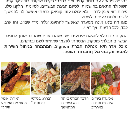
בפרפה פפאיה עם רוטב קסיס ואני בחרתי בקרם שוקולד רווי ליקר קפה.
השוקולד התאים בחושניותו לסיום חגיגת הבשרים. לסיומת, חלקנו סלט
פירות רווי פינקולדה – ולא יכולנו לזוז. קוניאק צרפתי איפשר לנו להמשיך
לשבת ולתת לעיניים לשבוע.
פוגו דה צ'או אינה מסעדה שאפשר להתענג עליה מדי שבוע. זהו ערב
כבד, לכל הדעות, אך ראוי.
המקום גם נפלא לחגיגת אירועים. יש משהו באוויר שמחבר אותך לחגיגת
הבשרים הבלתי פוסקת. הבטחתי לעצמי שאחזור לשם ובהקדם.
מיכל אדר היא מנהלת חברת Signon, המתמחה בניהול השירות
למסעדות, בתי מלון וחברות תעופה.
מסעדת בשרים
הדבר הבולט ביותר
"בחרנו בסלטי
"אזרתי אומץ
איכותית ונדיבה
הוא השירות
פירות ים"
והרמתי את המטבע
בארה"ב
המתמשך
הירוק"