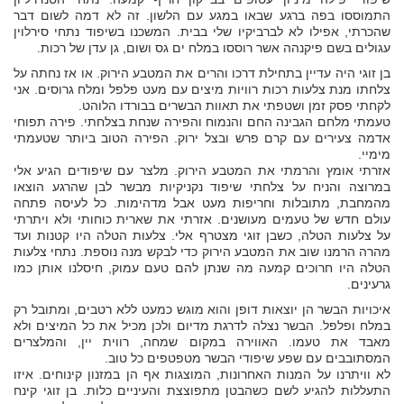
התמוססו בפה ברגע שבאו במגע עם הלשון. זה לא דמה לשום דבר
שהכרתי, אפילו לא לברביקיו שלי בבית. המשכנו בשיפוד נתחי סירלוין
עגולים בשם פיקנהה אשר רוססו במלח ים גס ושום, גן עדן של רכות.
בן זוגי היה עדיין בתחילת דרכו והרים את המטבע הירוק. או אז נחתה על
צלחתו מנת צלעות רכות רוויות מיצים עם מעט פלפל ומלח גרוסים. אני
לקחתי פסק זמן ושטפתי את תאוות הבשרים בבורדו הלוהט.
טעמתי מלחם הגבינה החם והנמוח והפירה שנחת בצלחתי. פירה תפוחי
אדמה צעירים עם קרם פרש ובצל ירוק. הפירה הטוב ביותר שטעמתי
מימיי.
אזרתי אומץ והרמתי את המטבע הירוק. מלצר עם שיפודים הגיע אלי
במרוצה והניח על צלחתי שיפוד נקניקיות מבשר לבן שהרגע הוצאו
מהמחבת, מתובלות וחריפות מעט אבל מדהימות. כל לעיסה פתחה
עולם חדש של טעמים מעושנים. אזרתי את שארית כוחותי ולא ויתרתי
על צלעות הטלה, כשבן זוגי מצטרף אלי. צלעות הטלה היו קטנות ועד
מהרה הרמנו שוב את המטבע הירוק כדי לבקש מנה נוספת. נתחי צלעות
הטלה היו חרוכים קמעה מה שנתן להם טעם עמוק, חיסלנו אותן כמו
גרעינים.
איכויות הבשר הן יוצאות דופן והוא מוגש כמעט ללא רטבים, ומתובל רק
במלח ופלפל. הבשר נצלה לדרגת מדיום ולכן מכיל את כל המיצים ולא
מאבד את טעמו. האווירה במקום שמחה, רווית יין, והמלצרים
המסתובבים עם שפע שיפודי הבשר מטפטפים כל טוב.
לא וויתרנו על המנות האחרונות, המוצגות אף הן במזנון קינוחים. איזו
התעללות להגיע לשם כשהבטן מתפוצצת והעיניים כלות. בן זוגי קינח