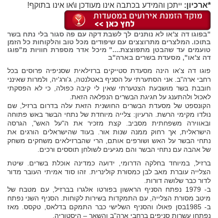
*ארכיון:
ייתכן והמידע בכתבה אינו מעודכן ו\או אינו בתוקף!
"
בפוגו דה צ'או
לא נותנים לך לשבת דקה עם פה סגור בלי נתח בשר
בתוכו. המלצרים מתרוצצים עם שיפודים מכל טוב והלקוחות כל הזמן
טועמים עד שהבטן מתפוצצת...." מיכל אדר מספרת חוויות מ"פוגו
דה צ'או", מסעדת בשרים בארה"ב
פוגו דה צ'או הינה מסעדת סטייקים ברזילאית שסניפיה פרוסים בכל
רחבי ארה"ב. אני הסתערתי על הסניף באטלנטה, ג'ורג'יה, ולמרות שאינני
חובבת בשר מושבעת הצטערתי שאין לי קיבה כפולה, כי לא הפסקתי
לאכול ולהתענג על חגיגת הבשרים הנפלאה הזאת.
הקונספט של מסעדת הבשרים החושנית הזאת עלה בדרום ברזיל, שם
נולדו מקימי הרשת. הרעיון: צלייה מיוחדת של נתחי הבשר באש פתוחה
ובאווירה משפחתית מסביב. קצת מזכיר את ה"על האש", הגרסה
הישראלית, אך רחוק ממנה שנות אור. בעוד שהישראלים הורגים את
נתחי הבשר על האש ושורפים אותם, הרי שהברזילאים משחקים משחק
של אהבה עם נתחי הבשר והם מגיעים לשולחן תוססים ורכים.
ברזיל, במיוחד בחלקה הדרומי, ידועה כמדינה אוכלת בשרים. שיטת
הצלייה עוברת מאב לבן כמסורת קולינרית. זהו סוד אמיתי העובר מדור
לדור כבר שלושה דורות.
ב- 1979 נפתח הסניף הראשון בפורטו אלגרו בברזיל, עם מטבח של
מיטב מסורת הצלייה, עם התמקדות בשירות לקוחות. הסניף השני נפתח
ב- 1985בסן פאולו והסניף השלישי כבר התמקם בדלאס, טקסס. מאז
נפתחו עשרות סניפים ברחבי ארה"ב והשאר – היסטוריה.