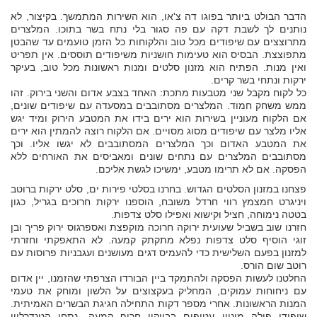
הדבר הבולט ביותר בפוגו דה צ'או, הוא השירות המתמשך. בקיצור, לא
נותנים לך לשבת דקה עם פה סגור בלי נתח בשר בתוכו. המלצרים
מתרוצצים עם שיפודים מכל טוב והלקוחות כל הזמן טועמים עד שהבטן
מתפוצצת. הבסיס הוא טעימות חושניות משיפודים תוססים. אין תפריט
ואין מנות. הפתיח הוא מזנון סלטים ומנות ראשונות מכל טוב, בעיקר
ירקות ונתחי בשר קרים.
כל לקוח מקבל שני מטבעות מתכת: האחד בצבע אדום והשני בירוק. זהו
ממש משחק חמוד. המלצרים מסתובבים במסעדה עם שיפודים שונים,
אם הלקוח מעוניין בשירות הוא ירים בידו את המטבע הירוק ומיד יגש
אליו מלצר עם שיפודים מסוג מסויים. אם הלקוח רוצה להמתין הוא ירים
את המטבע האדום וכך המלצרים המסתובבים לא יגשו אליו. וכך
מסתובבים המלצרים עם נתחים שונים ומאביסים את האורחים ללא
הפסקה. אם לא תרימו מטבע, ימשיכו לגשת אליכם.
פצחנו במזנון הסלטים הגדוש. בחרנו בסלטי פירות ים, סלט ירקות ברוטב
ויניגרט חמצמץ רווי חרדל משובח, הוספנו ירקות חרוכים בגריל, כגון
בטטה נימוחה, חציל וקישוא ואפילו סלט צדפות.
חזרנו שוב בשביל שעועית ירוקה חרוכה מוקפצת ואספרגוס ירוק פריך ובן
זוגי הוסיף סלט צדפות נפלא מתקתק קמעה. לא התאפקתי וחזרתי
למזנון בפעם השלישית כדי להעמיס דגים מעושנים ועגבניות פרוסות עם
רוטב שום הורס.
החלטנו לעשות הפסקה ולהתמקד ביין הבורדו הצרפתי שהזמנו, יין אדום
עם ניחוחות עמוקים, המחליק בעקצוצים על הלשון ומוחק את טעמי
המנות הראשונות. אחרי מספר דקות התחילה חגיגת הבשרים האמיתית.
שיפודי פילה מיניון עטופים בבייקון חריף קמעה. נתחי הטנדרליון