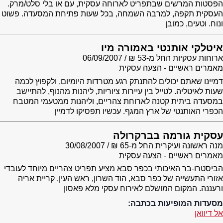
הפסטות המרשים שבתפריט לארוחה עסקית, עם או בלי סלט/מרק.
העסקית תקפה, למרבה השמחה, בכל שעות פתיחת המסעדה. פשוט
ונוח. וטעים, כמובן
איטלקי אותנטי באמורה מיו
ארוחות עסקיות החל מ-53 ₪
06/09/2007
מאמרים ראשיים - הצעה עסקית
דמיינו שאתם יכולים להתנתק רגע מטרדות היומיום, ולקפוץ לכמה
שעות לאיטליה. לטייל בין עיירות ציוריות, ליהנות מהנוף, להתיישב
במסעדה ביתית קטנה לארוחת צהריים, וליהנות ממטעמי המטבח
הכפרי האותנטי של ארץ המגף. עכשיו תפסיקו לדמיין
עסקית גורמה בברקרולה
מנה ראשונה ועיקרית החל מ-65 ₪
30/08/2007
מאמרים ראשיים - הצעה עסקית
הביסטרו-בר האיכותי בכפר סבא מציע תפריט צהריים מיוחד לעובדי
אזורי התעשייה של כפר סבא, הוד השרון, ראש העין, קריית אריה
ורעננה. המקום המושלם לאירוח עסקי מלא פאסון
מסעדות המופיעות בכתבה:
אל דיוואן