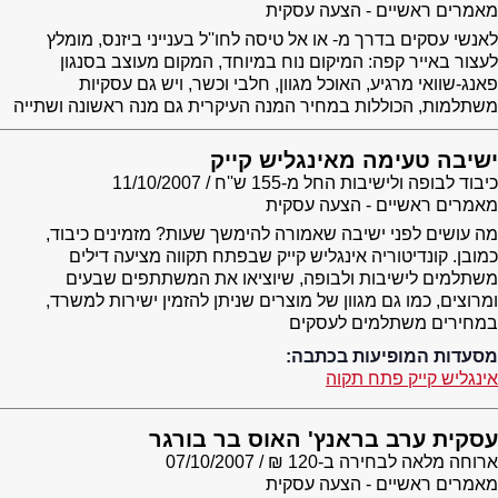
מאמרים ראשיים - הצעה עסקית
לאנשי עסקים בדרך מ- או אל טיסה לחו''ל בענייני ביזנס, מומלץ
לעצור באייר קפה: המיקום נוח במיוחד, המקום מעוצב בסנגון
פאנג-שוואי מרגיע, האוכל מגוון, חלבי וכשר, ויש גם עסקיות
משתלמות, הכוללות במחיר המנה העיקרית גם מנה ראשונה ושתייה
ישיבה טעימה מאינגליש קייק
כיבוד לבופה ולישיבות החל מ-155 ש''ח
11/10/2007
מאמרים ראשיים - הצעה עסקית
מה עושים לפני ישיבה שאמורה להימשך שעות? מזמינים כיבוד,
כמובן. קונדיטוריה אינגליש קייק שבפתח תקווה מציעה דילים
משתלמים לישיבות ולבופה, שיוציאו את המשתתפים שבעים
ומרוצים, כמו גם מגוון של מוצרים שניתן להזמין ישירות למשרד,
במחירים משתלמים לעסקים
מסעדות המופיעות בכתבה:
אינגליש קייק פתח תקוה
עסקית ערב בראנץ' האוס בר בורגר
ארוחה מלאה לבחירה ב-120 ₪
07/10/2007
מאמרים ראשיים - הצעה עסקית