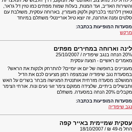
לילה ולילה: מהעיצוב האותנטי של המקום, דרך הלבוש של המלצריות
והשירות האדיב, ועד המנות, בעלות שמות מפתים כמו טזין דל גז'אר,
טאזין דלרנמי בלברקוק ולקוק מעמרין. בארוחה עסקית, משולבת עם
סלטים ומנה אחרונה, זה יוצא טיול אוריינטלי משתלם במיוחד
מסעדות המופיעות בכתבה:
מרקש
לינה וארוחה במחירים מפתים
20% הנחה בנגב שיפודיה
25/10/2007
מאמרים ראשיים - הצעה עסקית
מעוניינים בחופשה של יום או יומיים? להתרחק ולנקות את הראש?
במסעדת נגב שיפודיה שבמצפה רמון מציעים לכם את הדיל
המושלם: מסעדה מזרחית אותנטית המגישה מבחר בשרים על האש
ותבשילים ביתיים, שלצידה ממוקם צימר זוגי נעים ונוח. אורחי הצימר
מקבלים 20% הנחה במסעדה. משתלם
מסעדות המופיעות בכתבה:
נגב שיפודיה
עסקית שמיימית באייר קפה
החל מ-49 ₪
18/10/2007