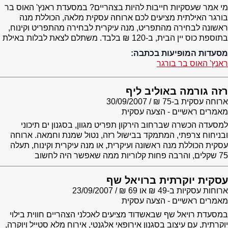
מי אמר שעסקיות חייבות להיות בצהריים? במסעדת ראנץ' האוס בר
בורגר האילתית מציעים לכם ארוחה עסקית מלאה, הכוללת מנה
ראשונה לבחירה מהתפריט, מנה עיקרית לבחירה מהתפריט וקינוח,
בתוספת כוס יין הבית, ב-120 ₪ בלבד. משתלם לצאת לבלות באילת
מסעדות המופיעות בכתבה:
ראנץ' האוס בר בורגר
רזה גורמה באוליב ליף
ארוחה עסקית ב-75 ₪
30/09/2007
מאמרים ראשיים - הצעה עסקית
למסעדה הכשרה שברחוב הירקון תפריט מגוון, בסגנון ים תיכוני
ובניחוח צרפתי, המתמקד בבישול רזה, נטול שמנת וחמאה. ארוחה
עסקית הכוללת מנה ראשונה ועיקרית, או מנה עיקרית וקינוח, תעלה
75 שקלים, והרבה פחות קלוריות ממה שאפשר היה לחשוב
עסקית יוקרתית ברויאל שף
ארוחות עסקיות ב-49 ₪ או 69 ₪
23/09/2007
מאמרים ראשיים - הצעה עסקית
במסעדת רויאל שף שבאשדוד מציעים לאכלני הצהריים חווית בילוי
יוקרתית, עם עיצוב בסגנון אירופאי אלגנטי, אירוח מלא סטייל ויוקרה,