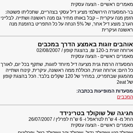
מאמרים ראשיים - הצעה עסקית
בר-המסעדה הירושלמי מציע דיל עסקי בצהריים, שתכליתו פשוטה:
הזמן מנה עיקרית – קבל באותו מחיר גם מנה ראשונה ושתייה. לבלייני
הערב מוצע דיל אחר, של 5% הנחה על כל התפריט בהזמנת מנה
ראשונה ועיקרית
אוהבים זוגות באמצע הדרך במכבים
ארוחה זוגית ב-120 ₪, בהצגת קופון
02/08/2007
מאמרים ראשיים - הצעה עסקית
המסעדה הרמת גנית מציעה דיל מיוחד לזוגות, שתקף בכל יום, לאורך
כל היום: ארוחה זוגית, הכוללת ממה ראשונה, עיקרית, קינוח ושתייה
מהמגוון שבתפריט, במחיר של 120 שקלים בלבד. הכל בהצגת קופון
של 2eat
מסעדות המופיעות בכתבה:
המכבים
חגיגה של שוקולד בטרינידד
החל מ- 4 ש''ח לטראפל ו- 6 ש''ח לפרלין
26/07/2007
מאמרים ראשיים - הצעה עסקית
שוקולד קטן ושוקולד גדול, שוקולד יקר ושוקולד בזול, ופרלינים