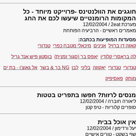
חוגגים את הוולנטינס -פרוייקט מיוחד - כל
המקומות הרומנטיים שיעשו לכם את החג
מערכת 2eat
12/02/2004
מאמרים ראשיים - הרביעיה הפותחת
מסעדות המופיעות בכתבה:
קאזה דו ברזיל
אנינים
מיכאלי מטבח כפרי
טנדורי
לה בראסרי קלודין
יאפס בר (סגור זמנית)
בוסטון פיש אנד גריל
טנדורי
טנדורי
יאקוזה
בליני
לבן
NG בר & בשר
אל גאוצ'ו - בת ים
מותק
פאסיפיק
מנסים לרזות? חפשו בתפריט בטטות
ליאורה חוברה
12/02/2004
סופרים קלוריות - טיפ קטן
אין אוכל בבית
יעל ורדימון
12/02/2004
שף בשקט - טורים אישיים