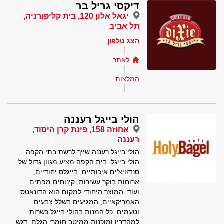
דיקסי גריל בר
יגאל אלון 120, בית קליפורניה,
תל אביב
הצג טלפון
לאתר
המלצות
הולי בייגל רעננה
אחוזה 158, פינת קרן היסוד,
רעננה
הולי בייגל רעננה שייך לרשת בתי הקפה
הולי בייגל. בית הקפה מציע מגוון גדול של
סנדוויצ'ים איכותיים, בייגלס יחודיים,
ארוחות בוקר עשירות, קינוחים מפתים
ועוד. המוצר היחודי למקום הוא הדונאטס
האמריקאיים, המגיעים בשלל צבעים
וטעמים. כל המנות בהולי בייגל כשרות
למהדרין ומוכנות ממיטב חומרי הגלם. דגש