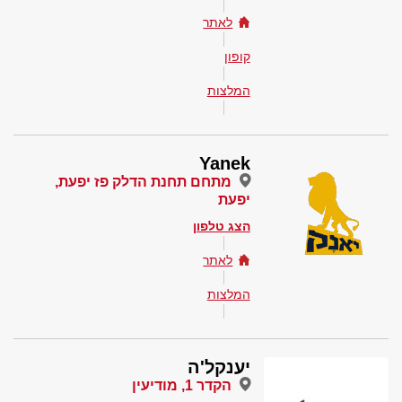
לאתר
קופון
המלצות
Yanek
מתחם תחנת הדלק פז יפעת,
יפעת
הצג טלפון
לאתר
המלצות
יענקל'ה
הקדר 1, מודיעין