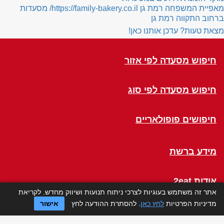
מאפיית המשפחה רמת גן
https://family-bakery.co.il/
מסעדות
ברחוב התקווה רמת גן
מצאת טעות? עדכן אותנו כאן!
חיפוש מסעדה לפי אזור
חיפוש מסעדה לפי סוג
חיפושים פופולאריים
מידע ברשת
אודות 2eat
אתר זה משתמש בעוגיות לצרכי ניתוח תנועות ושיווק מחדש. לקריאת
מדיניות הפרטיות
לחץ כאן
. להסתרת ההודעה לחץ
אישור
Click a Table