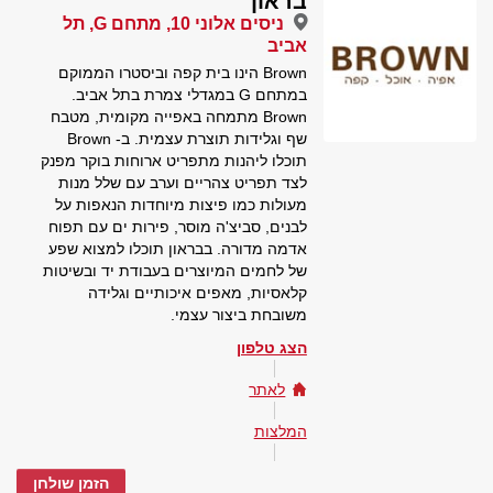
בראון
ניסים אלוני 10, מתחם G, תל
אביב
Brown הינו בית קפה וביסטרו הממוקם
במתחם G במגדלי צמרת בתל אביב.
Brown מתמחה באפייה מקומית, מטבח
שף וגלידות תוצרת עצמית. ב- Brown
תוכלו ליהנות מתפריט ארוחות בוקר מפנק
לצד תפריט צהריים וערב עם שלל מנות
מעולות כמו פיצות מיוחדות הנאפות על
לבנים, סביצ'ה מוסר, פירות ים עם תפוח
אדמה מדורה. בבראון תוכלו למצוא שפע
של לחמים המיוצרים בעבודת יד ובשיטות
קלאסיות, מאפים איכותיים וגלידה
משובחת ביצור עצמי.
הצג טלפון
לאתר
המלצות
הזמן שולחן