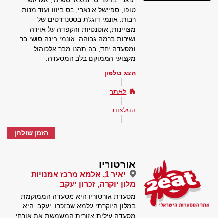
יפאני. בתפריט תמצאו סשימי, אגדאשי
טופו, ספיישל אינארי, בס ביוזו ועוד מנות
רבות. אונמי דוגלת בסטנדרטים של
מצויינות, אוטנטיות והקפדה על אוירה
ושירות ברמה גבוהה. אונמי הינה סושי בר
ומסעדה יחד, בה תהנו מבר אלכוהול
מקצועי הממוקם בלב המסעדה.
הצג טלפון
לאתר
המלצות
הזמן שולחן
אורטוריו
יאיר 1, אלמא מרכז אמנויות
מלון יוקרה, זכרון יעקב
מסעדת אורטוריו היא מסעדה הממוקמת
במלון היוקרתי עלמא שבזכרון יעקב. היא
מסעדה עילית אזורית המשמשת את אורחי