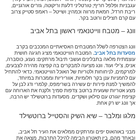
עגבניות ופלפל חריף; טורטליני דלעת וריקוטה, גזרים אורגניים,
ריבת חרדל, חמאת מרווה וכמהין; ושייטל – ראמפ סטייק צרוב
עם קרם חצילים ורוטב בקר.
וונג – מטבח ווייטנאמי ראשון בתל אביב
וונג הצטרפה לשלל המטבחים האסיאתיים המככבים בקרב
מסעדות בתל אביב
. המטבח הווייטנאמי מציג חגיגה חושית
עוצמתית מלאה בתבלינים ועשבי תיבול מרתקים: נענע, כוסברה,
אניס, צ'ילי ועוד. וונג מציעה למבקרים בה קפיצה מהירה לצבעים,
למרקמים, לניחוחות ולטריות של האוכל הווייטנאמי. כדאי להתחיל
עם לחמניות ענן בקר חלומיות, אווריריות וממכרות במיוחד,
להמשיך למנת פירות ים עשירה בשרימפס, קלמרי ודג לבן על
מצע אטריות שעועית ברוטב צדפות סמיך ולקנח את הארוחה עם
קציפת יוגורט עם סילאן ושקדים. מסעדות ברוטשילד יש הרבה,
אך וונג יש רק אחת.
מלגו ומלבר – שיא השיק והסטייל ברוטשילד
מבני באוהאוס יפים ומרתקים ממלאים את העיר תל אביב,
ובאחד מהם, בין תאטרון הבימה להיכל התרבות, מצאה את