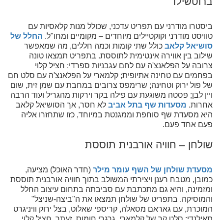
ברוטשילד
ביסטרו מודרני עם תפריט עדכני, שכולל מנות קלאסיות עם
טוויסט מודרני וקוקטיילים מיוחדים – מקומיים ומחו"ל.
החלל של
סושיאל קלאב
כולל שתי קומות וכמה חללים, מה שמאפשר
שילוב בין אווירה אינטימית לתוססת. בתפריט תמצאו טונה
צרובה על הפלאנצ'ה עם לחם עגבניות ספרדי; חציל קלוי
בפחמים עם טחינה אתיופית; קלמארי על הפלאנצ'ה עם סלט חם
של פול ירוק וטחינה; שרימפס צרובים במחבת עם שמן זית, שום
ויין לבן; פסטה משוגעת עם פילה בקר וירקות מהגריל ועוד הרבה
אחרות.
מסעדות שף בתל אביב
לא חסר, אך הסושיאל קלאב
היא מסעדת שף סוחפת וממגנטת במיוחד, כזו שתחזרו אליה
פעם אחד פעם.
שולחן – חוויה אורבנית תוססת
מסעדת שולחן של השף עומר מילר
(חדר האוכל) מציעה,
כמובן, מטבח רענן ויצירתי המשולב בתוך חוויה אורבנית תוססת
ומזמינה, והיא גם מתכתבת עם סביבתה בתחום עיצוב החלל
והמוסיקה. בתפריט של שולחן תמצאו את ה"ביצה-שניצל"
המוכרת, עם גאראם מסאלה, קריספי שאלוט, בצל ירוק וויניגרט
תאילנדי; סלט קר של קלמארי, גרגרי חומוס, זעתר, חציל קלוי,