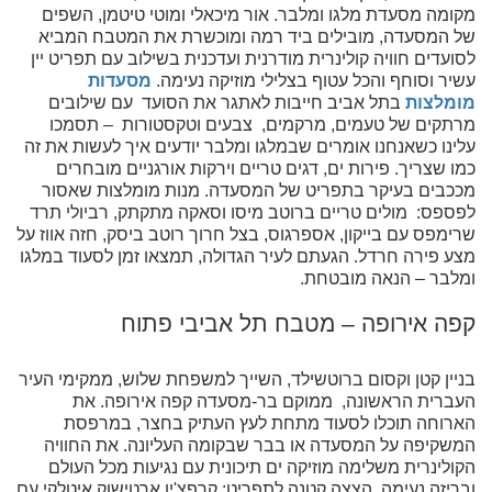
מקומה מסעדת מלגו ומלבר. אור מיכאלי ומוטי טיטמן, השפים
של המסעדה, מובילים ביד רמה ומוכשרת את המטבח המביא
לסועדים חוויה קולינרית מודרנית ועדכנית בשילוב עם תפריט יין
עשיר וסוחף והכל עטוף בצלילי מוזיקה נעימה.
מסעדות
מומלצות
בתל אביב חייבות לאתגר את הסועד עם שילובים
מרתקים של טעמים, מרקמים, צבעים וטקסטורות – תסמכו
עלינו כשאנחנו אומרים שבמלגו ומלבר יודעים איך לעשות את זה
כמו שצריך. פירות ים, דגים טריים וירקות אורגניים מובחרים
מככבים בעיקר בתפריט של המסעדה. מנות מומלצות שאסור
לפספס: מולים טריים ברוטב מיסו וסאקה מתקתק, רביולי תרד
שרימפס עם בייקון, אספרגוס, בצל חרוך רוטב ביסק, חזה אווז על
מצע פירה חרדל. הגעתם לעיר הגדולה, תמצאו זמן לסעוד במלגו
ומלבר – הנאה מובטחת.
קפה אירופה – מטבח תל אביבי פתוח
בניין קטן וקסום ברוטשילד, השייך למשפחת שלוש, ממקימי העיר
העברית הראשונה, ממוקם בר-מסעדה קפה אירופה. את
הארוחה תוכלו לסעוד מתחת לעץ העתיק בחצר, במרפסת
המשקיפה על המסעדה או בבר שבקומה העליונה. את החוויה
הקולינרית משלימה מוזיקה ים תיכונית עם נגיעות מכל העולם
ובריזה נעימה. הצצה קטנה לתפריט: קרפצ'יו ארטישוק איטלקי עם