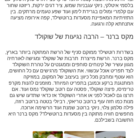
בלסמי איטלקי, ניוקי עגבניות שמש, ציר דגים ירקות, ריזוטו שחור
עם קלמרי ומולים בגרידת לימון ועוד שפע טעמים מרתקים. בין
התזזיתיות המאפיינת מסעדות ברוטשילד, קפה אירופה מציעה
אתנחתא קלה ורגועה.
מקס ברנר – הרבה נגיעות של שוקולד
בשדרות רוטשילד ממוקם סניף של הרשת המתוקה ביותר בארץ,
מקס ברנר. הרשת מייצרת תרבות של שוקולד ומגישה לאורחיה
מגוון עשיר של קינוחים סוחפים וממגנטים על טהרת השוקולד
לצד תפריט אוכל עכשווי. את השוקולד מרגישים עם כל החושים,
הוא עוטף ומחבק מכל כיוון: בעיצוב של המקום, במוזיקה
המתנגנת ברקע וכמובן בתפריט המיוחד. מוזמנים להנות מקרפ
טרימיסו, פיצה שוקולד, פסטה עם רוטב שוקולד נמס ועוד. אם
תרצו גם לאכול לפני או אחרי השוקולד אז כדאי שתדעו שיש גם
מנות כמו חזה עוף ברוטב טריאקי, רביולי בטטה ברוטב רוזה,
פילה סלמון צלוי, ניוקי ברוטב שמנת ועוד הרשימה ארוכה.
מחפשים חוויה מתוקה בין מסעדות ברוטשילד? מקס ברנר היא
התשובה בשבילכם.