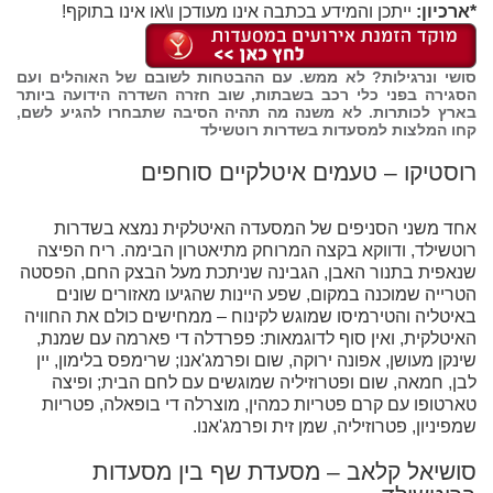
*ארכיון:
ייתכן והמידע בכתבה אינו מעודכן ו\או אינו בתוקף!
סושי ונרגילות? לא ממש. עם ההבטחות לשובם של האוהלים ועם
הסגירה בפני כלי רכב בשבתות, שוב חזרה השדרה הידועה ביותר
בארץ לכותרות. לא משנה מה תהיה הסיבה שתבחרו להגיע לשם,
קחו המלצות למסעדות בשדרות רוטשילד
רוסטיקו – טעמים איטלקיים סוחפים
אחד משני הסניפים של המסעדה האיטלקית נמצא בשדרות
רוטשילד, ודווקא בקצה המרוחק מתיאטרון הבימה. ריח הפיצה
שנאפית בתנור האבן, הגבינה שניתכת מעל הבצק החם, הפסטה
הטרייה שמוכנה במקום, שפע היינות שהגיעו מאזורים שונים
באיטליה והטירמיסו שמוגש לקינוח – ממחישים כולם את החוויה
האיטלקית, ואין סוף לדוגמאות: פפרדלה די פארמה עם שמנת,
שינקן מעושן, אפונה ירוקה, שום ופרמג'אנו; שרימפס בלימון, יין
לבן, חמאה, שום ופטרוזיליה שמוגשים עם לחם הבית; ופיצה
טארטופו עם קרם פטריות כמהין, מוצרלה די בופאלה, פטריות
שמפיניון, פטרוזיליה, שמן זית ופרמג'אנו.
סושיאל קלאב – מסעדת שף בין מסעדות