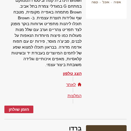
Brown הינו בית קפה וביסטרו הממוקם
במתחם G במגדלי צמרת בתל אביב.
Brown מתמחה באפייה מקומית, מטבח
שף וגלידות תוצרת עצמית. ב- Brown
תוכלו ליהנות מתפריט ארוחות בוקר מפנק
לצד תפריט צהריים וערב עם שלל מנות
מעולות כמו פיצות מיוחדות הנאפות על
לבנים, סביצ'ה מוסר, פירות ים עם תפוח
אדמה מדורה. בבראון תוכלו למצוא שפע
של לחמים המיוצרים בעבודת יד ובשיטות
קלאסיות, מאפים איכותיים וגלידה
משובחת ביצור עצמי.
הצג טלפון
לאתר
המלצות
הזמן שולחן
ברדו