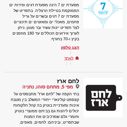
מסעדת ים 7 הינה מסעדת דגים ופירות ים
הממוקמת בטיילת הרצליה. בתפריט של
מסעדת ים 7 דגים ובשרים על גריל
פחמים, מאכלי ים ומאזטים ים תיכוניים
לצד תפריט יינות עשיר ובר מגוון. ניתן
לערוך אירועים הכוללים עד 180 מוזמנים
בקיץ ו-70 בחורף.
הצג טלפון
לאתר
לחם ארז
מפי 5, מתחם סוהו, נתניה
בתי הקפה של "לחם ארז" מתבססים על
קונספט קולינארי ייחודי המשלב בין מטבח
איכות ומעדניית בוטיק בה קהל הלקוחות
יכולים ליהנות גם בביתם ממוצרי בוטיק
וחומרי גלם שמרכיבים את המנות
שבתפריט, וביניהם: לחמים, מאפים,