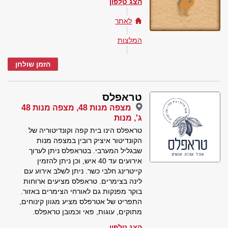
הצג טלפון
לאתר
המלצות
הזמן שולחן
טראפלס
מצפה מנות 48, מצפה מנות 48
ג', מנות
טראפלס הינו בית קפה וקונדיטוריה של
הקונדיטור איציק רובין במצפה מנות
שבגליל המערבי. בטראפלס ניתן לערוך
אירועים עד 40 איש, וכן ניתן להזמין
קייטרינג חלבי כשר. ניתן לשלב אירוע עם
לינה בצימרים. טראפלס מציעים ארוחות
בוקר מפנקות גם לאורחי הצימרים באזור.
התפריט של אטרפלס מציע מגוון קינוחים,
מתוקים, עוגות, פאי וכמובן טראפלס.
הצג טלפון