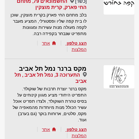
[כשר]
החשמונאים 79, מתחם
החי פארק, קרית מוצקין
בלב מתחם החי פארק בקרית מוצקין, שוכן
לו בית קפה שליו ופסטורלי, המציע מעבר
לקפה מעולה מנות עשירות ומגוונות
מתפריט שנבחר בקפידה רבה.
הצג טלפון
אתר
המלצות
מקס ברנר נמל תל אביב
התערוכה 3, נמל תל אביב , תל
אביב
מקס ברנר יוצרת תרבות של שוקולד.
התפריט היחודי מציע מגוון קינוחים על
בסיס טהרת השוקולד, ולצדו תפריט אוכל
עשיר הכולל מנות מיוחדות מהמאפיה של
מקס, סלטים, ארוחות בוקר (גם בערב)
ועוד.
הצג טלפון
אתר
המלצות