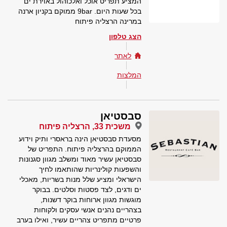
המציע תפריט אוכל ואלכוהול באוירת ים
בכל שעות היום. 9bar ממוקם בקניון ארנה
במרינה הרצליה פיתוח
הצג טלפון
לאתר
המלצות
סבסטיאן
משכית 33, הרצליה פיתוח
מסעדת סבסטיאן הינה בראסרי ותיק וידוע
הממוקם בהרצליה פיתוח. התפריט של
סבסטיאן עשיר מאוד ומשלב מגוון סגנונות
והשפעות קולינריות שהותאמו לחיך
הישראלי ומציע שלל מנות בשריות, מאכלי
ים ודגים, לצד פסטות וסלטים. בבוקר
מוגשות מגוון ארוחות בוקר דשנות,
בצהריים נהנים אנשי עסקים ולקוחות
פרטיים מתפריט צהריים עשיר, ואילו בערב