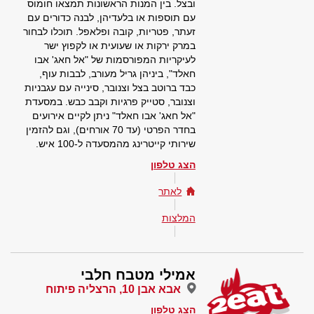
ובצל. בין המנות הראשונות תמצאו חומוס
עם תוספות או בלעדיהן, לבנה כדורים עם
זעתר, פטריות, קובה ופלאפל. תוכלו לבחור
במרק ירקות או שעועית או לקפוץ ישר
לעיקריות המפורסמות של "אל חאג' אבו
חאלד", ביניהן גריל מעורב, לבבות עוף,
כבד ברוטב בצל וצנובר, סינייה עם עגבניות
וצנובר, סטייק פרגיות וקבב כבש. במסעדת
"אל חאג' אבו חאלד" ניתן לקיים אירועים
בחדר הפרטי (עד 70 אורחים), וגם להזמין
שירותי קייטרינג מהמסעדה ל-100 איש.
הצג טלפון
לאתר
המלצות
אמילי מטבח חלבי
אבא אבן 10, הרצליה פיתוח
הצג טלפון