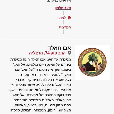
אירועים במקום.
הצג טלפון
לאתר
המלצות
אבו חאלד
הרב קוק 74, הרצליה
מסעדת אל חאג' אבו חאלד הינה מסעדת
בשרים על האש, דגים וסלטים. אל חאג'
בעצמו הפך את מסעדת "אל חאג' אבו
חאלד" למסעדה מזרחית אותנטית,
כשקישט את הקירות בציור קיר מדברי,
הציב מנגל גחלים לקפה שחור אסלי והפך
את האווירה במקום לחמימה וביתית. השף
עבד רוקח במטבח של מסעדת "אל חאג'
אבו חאלד" מאכלים מזרחיים משובחים,
בהם מגוון סלטים, כמו ג'רג'יר, פאטוש,
חציל יווני, לימון, מטבוחה, תבולה, סלסה