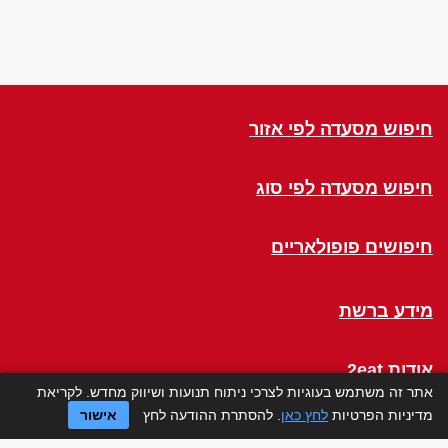
חיפוש מסעדה לפי אזור
חיפוש מסעדה לפי סוג
חיפושים פופולאריים
מידע ברשת
אודות 2eat
אתר זה משתמש בעוגיות לצרכי ניתוח תנועות ושיווק מחדש. לקריאת
מדיניות הפרטיות
לחץ כאן
. להסתרת ההודעה לחץ
אישור
Click a Table