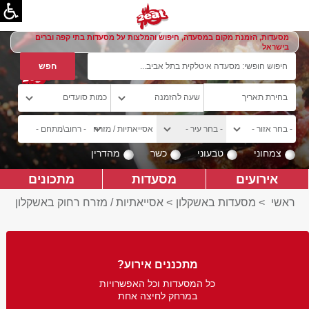
מסעדות, הזמנת מקום במסעדה, חיפוש והמלצות על מסעדות בתי קפה וברים
בישראל
צמחוני
טבעוני
כשר
מהדרין
אירועים
מסעדות
מתכונים
ראשי
>
מסעדות באשקלון
>
אסייאתיות / מזרח רחוק באשקלון
מתכננים אירוע?
כל המסעדות וכל האפשרויות
במרחק לחיצה אחת