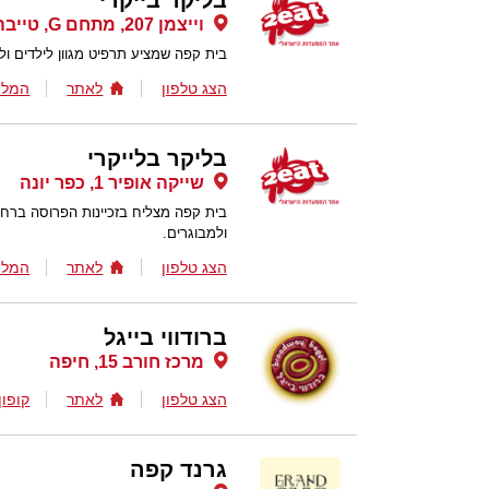
בליקר בייקרי
וייצמן 207, מתחם G, טייבה
בית קפה שמציע תרפיט מגוון לילדים ולב
הצג טלפון
לאתר
המלצ
בליקר בלייקרי
שייקה אופיר 1, כפר יונה
בית קפה מצליח בזכיינות הפרוסה ברחב
ולמבוגרים.
הצג טלפון
לאתר
המלצ
ברודווי בייגל
מרכז חורב 15, חיפה
הצג טלפון
לאתר
קופון
גרנד קפה