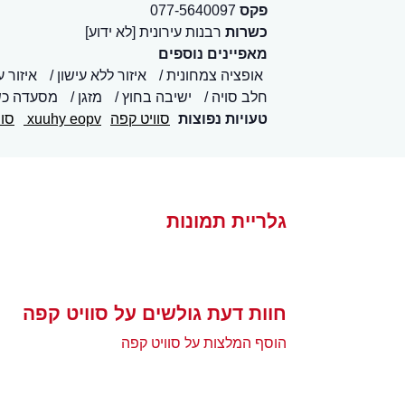
פקס
077-5640097
כשרות
רבנות עירונית [לא ידוע]
מאפיינים נוספים
אופציה צמחונית
איזור ללא עישון
איזור ע
חלב סויה
ישיבה בחוץ
מזגן
מסעדה כ
טעויות נפוצות
סוויט קפה
xuuhy eopv
סוי
גלריית תמונות
חוות דעת גולשים על סוויט קפה
הוסף המלצות על סוויט קפה