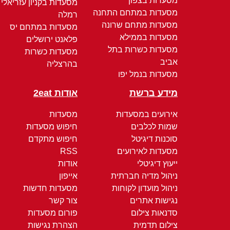
מסעדות בצפון
מסעדות בקניון עזריאלי
מסעדות במתחם התחנה
רמלה
מסעדות מתחם שרונה
מסעדות במתחם יס
מסעדות בממילא
פלאנט ירושלים
מסעדות כשרות בתל
מסעדות כשרות
אביב
בהרצליה
מסעדות בנמל יפו
מידע ברשת
אודות 2eat
אירועים במסעדות
מסעדות
שמות לכלבים
חיפוש מסעדות
סוכנות דיגיטל
חיפוש מתקדם
מסעדות לאירועים
RSS
ייעוץ דיגיטלי
אודות
ניהול מדיה חברתית
אייפון
ניהול מועדון לקוחות
מסעדות חדשות
נגישות אתרים
צור קשר
סדנאות צילום
פורום מסעדות
צילום תדמית
הצהרת נגישות