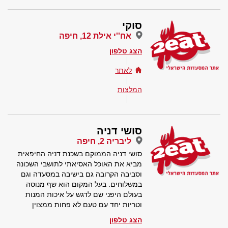
סוקי
אח''י אילת 12, חיפה
הצג טלפון
לאתר
המלצות
סושי דניה
ליבריה 2, חיפה
סושי דניה הממוקם בשכנת דניה החיפאית
מביא את האוכל האסיאתי לתושבי השכונה
וסביבה הקרובה גם בישיבה במסעדה וגם
במשלוחים. בעל המקום הוא שף מנוסה
בעולם היפני שם לדגש על איכות המנות
וטריות יחד עם טעם לא פחות ממצוין
הצג טלפון