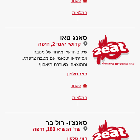
לאתר
המלצות
סאנג טאו
קדושי יאסי 2, חיפה
שילוב חדשי ומיוחד של מטבח
אסייתי-ווייטנאמי עם מטבח צרפתי..
והתוצאה, מעוררת תיאבון!
הצג טלפון
לאתר
המלצות
סאנצ'ו- רול בר
שד' הנשיא 180, חיפה
הצג טלפון