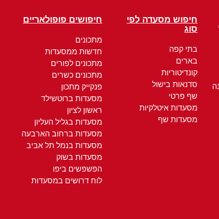
חיפוש מסעדה לפי
חיפושים פופולאריים
סוג
מתכונים
בתי קפה
חדשות ממסעדות
בארים
מתכונים לפורים
קונדיטוריות
מתכונים כשרים
סדנאות בישול
ה
פנקייק מתכון
שף פרטי
מסעדות ברוטשילד
מסעדות איטלקיות
ראשון לציון
מסעדות שף
מסעדות בגליל העליון
מסעדות ברחוב הארבעה
מסעדות בנמל תל אביב
מסעדות בשוק
הפשפשים ביפו
לוח דרושים במסעדות