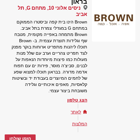
בראון
ניסים אלוני 10, מתחם G, תל
אביב
Brown הינו בית קפה וביסטרו הממוקם
במתחם G במגדלי צמרת בתל אביב.
Brown מתמחה באפייה מקומית, מטבח
שף וגלידות תוצרת עצמית. ב- Brown
תוכלו ליהנות מתפריט ארוחות בוקר מפנק
לצד תפריט צהריים וערב עם שלל מנות
מעולות כמו פיצות מיוחדות הנאפות על
לבנים, סביצ'ה מוסר, פירות ים עם תפוח
אדמה מדורה. בבראון תוכלו למצוא שפע
של לחמים המיוצרים בעבודת יד ובשיטות
קלאסיות, מאפים איכותיים וגלידה
משובחת ביצור עצמי.
הצג טלפון
לאתר
המלצות
הזמן שולחן