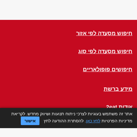
חיפוש מסעדה לפי אזור
חיפוש מסעדה לפי סוג
חיפושים פופולאריים
מידע ברשת
אודות 2eat
אתר זה משתמש בעוגיות לצרכי ניתוח תנועות ושיווק מחדש. לקריאת
מדיניות הפרטיות
לחץ כאן
. להסתרת ההודעה לחץ
אישור
Click a Table