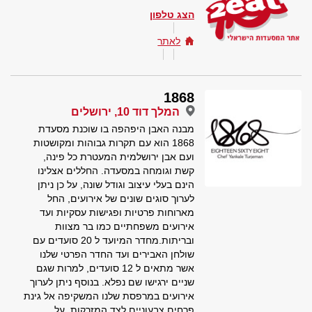
הצג טלפון
לאתר
1868
המלך דוד 10, ירושלים
מבנה האבן היפהפה בו שוכנת מסעדת
1868 הוא עם תקרות גבוהות ומקושטות
ועם אבן ירושלמית המעטרת כל פינה,
קשת וגומחה במסעדה. החללים אצלינו
הינם בעלי עיצוב וגודל שונה, על כן ניתן
לערוך סוגים שונים של אירועים, החל
מארוחות פרטיות ופגישות עסקיות ועד
אירועים משפחתיים כמו בר מצוות
ובריתות.מחדר המיועד ל 20 סועדים עם
שולחן האבירים ועד החדר הפרטי שלנו
אשר מתאים ל 12 סועדים, למרות שגם
שניים ירגישו שם נפלא. בנוסף ניתן לערוך
אירועים במרפסת שלנו המשקיפה אל גינת
פרחים צבעוניים לצד המזרקות. על