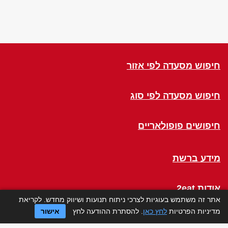
חיפוש מסעדה לפי אזור
חיפוש מסעדה לפי סוג
חיפושים פופולאריים
מידע ברשת
אודות 2eat
אתר זה משתמש בעוגיות לצרכי ניתוח תנועות ושיווק מחדש. לקריאת
מדיניות הפרטיות
לחץ כאן
. להסתרת ההודעה לחץ
אישור
Click a Table