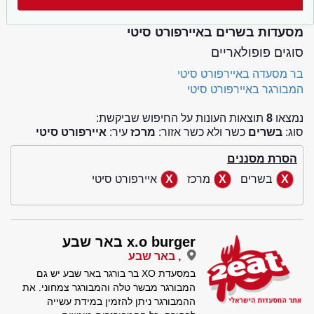
מסעדות בשרים באיירפורט סיטי
סוגים פופולאריים
בר מסעדה באיירפורט סיטי
המבורגר באיירפורט סיטי
נמצאו
8
תוצאות העונות על החיפוש שביקשת:
סוג:
בשרים
כשר ולא כשר אזור:
מרכז
עיר:
איירפורט סיטי
הסרת מסננים
בשרים
מרכז
איירפורט סיטי
x.o burger באר שבע
, באר שבע
במסעדת XO בר בורגר באר שבע יש גם
המבורגר מבשר טלה והמבורגר צמחוני. את
ההמבורגר ניתן להזמין במידת עשייה