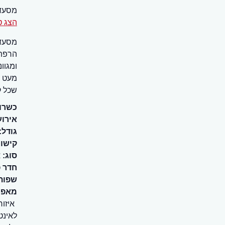
מסעד
הצג ט
מסעדת
הרפתק
ומגוו
מעט ג
שכל ק
כשרו
אירוע
גודל:
קישור
סוג:
א
חדר 
שפות
מאפיי
איזור
לאינטרנט