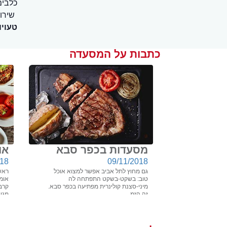
כלבים
שירו
טעויו
כתבות על המסעדה
מסעדות בכפר סבא
או
018
09/11/2018
גם מחוץ לתל אביב אפשר למצוא אוכל
ראש
טוב: בשקט-בשקט התפתחה לה
אומ
מיני-סצנת קולינרית מפתיעה בכפר סבא.
קרב
זה הזמ...
מגוון