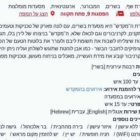
ת שף,
בשרים,
המבורגר,
ארגנטינאית,
מסעדות מומלצות
לפון
הפסגות 9
,
פתח תקווה
הצג על המפה
 ה"מקדש" היא מסעדת בשרים, עם לונה פארק של טכניקות וטעמי
נים, לקרניבורים וגם לכאלו שלא. ה"מקדש" בניצוחו של לירן בלו, ת
נות שיצליחו לשבות את תשומת ליבם ולעורר את בלוטות הטעם של הסוע
ימיקים לחובבי הבשר - כמו אבן לוהטת שתוגש לשולחן ועליה ניתן יה
רניבור קובע את מידת העשייה, מאכלים בניחוח מעושן, וטכניקות מפת
ת
רבנות עירונית [בשרי]
ים
עד 100 איש
 להזמנת אירוע:
אירועים בהמקדש
ירועים במסעדה
פרטי:
עד 15 איש
 שירות
אנגלית [English], עברית [Hebrew]
נים נוספים
 ללא עישון
איזור עישון
בירה מהחבית
בר אלכוהול
גישה לנכ
 (WiFi)
חניה חופשית
יש יין
יש להזמין מקום מראש
ישי