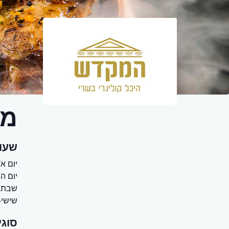
מס
שעו
יום א' - יום
יום ה' 22:30 - 00
שבת ש
שישי-
סוגי