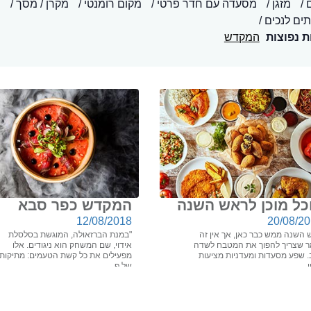
מזגן
מסעדה עם חדר פרטי
מקום רומנטי
מקרן / מסך
מ
תים לנכים
ת נפוצות
המקדש
כל מוכן לראש השנה
המקדש כפר סבא
12/08/2018
20/08/2
 השנה ממש כבר כאן, אך אין זה
"במנת הברזאולה, המוגשת בסלסלת
ר שצריך להפוך את המטבח לשדה
אידוי, שם המשחק הוא ניגודים. אלו
. שפע מסעדות ומעדניות מציעות
מפעילים את כל קשת הטעמים: מתיקות
...
של פ...