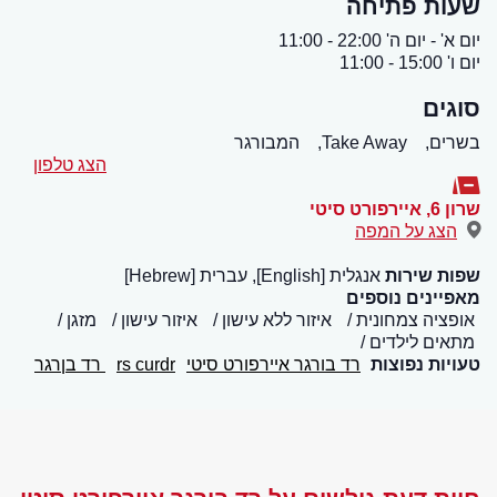
שעות פתיחה
יום א' - יום ה' 22:00 - 11:00
יום ו' 15:00 - 11:00
סוגים
בשרים,
Take Away,
המבורגר
הצג טלפון
שרון 6
,
איירפורט סיטי
הצג על המפה
שפות שירות
אנגלית [English], עברית [Hebrew]
מאפיינים נוספים
אופציה צמחונית
איזור ללא עישון
איזור עישון
מזגן
מתאים לילדים
טעויות נפוצות
רד בורגר איירפורט סיטי
rs curdr
רד בןרגר