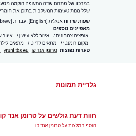
שלל מנות טעימות המשלבות בתוכן את חומרי ה
שפות שירות
אנגלית [English], עברית [Hebrew]
מאפיינים נוספים
אופציה צמחונית
איזור ללא עישון
איזור ע
מקום רומנטי
מתאים לדייט
מתאים לילד
טעויות נפוצות
טרומן אנד קו
yruni tbs eu
ט
גלריית תמונות
חוות דעת גולשים על טרומן אנד קו
הוסף המלצות על טרומן אנד קו