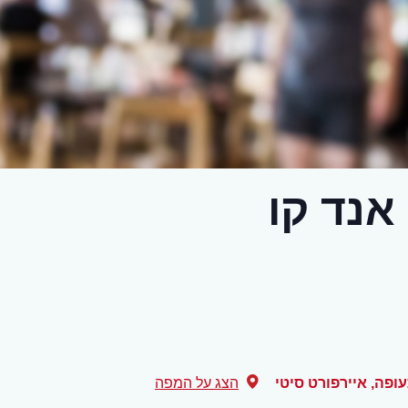
אנד קו
,
איירפורט סיטי
הצג על המפה