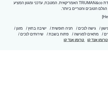
במרכזו של מתחם שדה התעופה הוקמה מסעדת TRUMAN&co האמריקאית. המטבח, עדכני ומגוון המציע
גלם הטובים והטריים ביותר.
ישון
גישה לנכים
חניה חופשית
ישיבה בחוץ
מזגן
ים
מתאים לפגישה
פתוח בשבת
שירותים לנכים
רןמן אנד קו
טרומן אנד קן