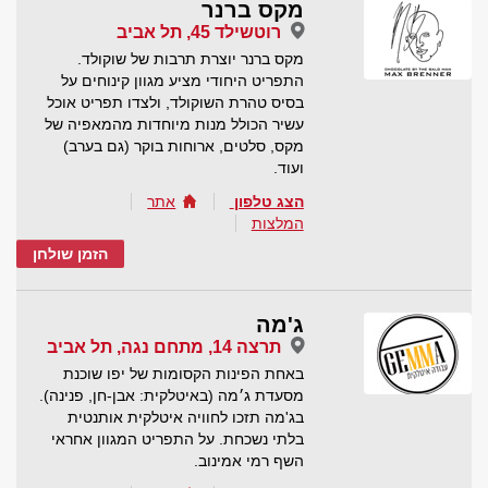
מקס ברנר
רוטשילד 45, תל אביב
מקס ברנר יוצרת תרבות של שוקולד.
התפריט היחודי מציע מגוון קינוחים על
בסיס טהרת השוקולד, ולצדו תפריט אוכל
עשיר הכולל מנות מיוחדות מהמאפיה של
מקס, סלטים, ארוחות בוקר (גם בערב)
ועוד.
הצג טלפון
אתר
המלצות
הזמן שולחן
ג'מה
תרצה 14, מתחם נגה, תל אביב
באחת הפינות הקסומות של יפו שוכנת
מסעדת ג׳מה (באיטלקית: אבן-חן, פנינה).
בג'מה תזכו לחוויה איטלקית אותנטית
בלתי נשכחת. על התפריט המגוון אחראי
השף רמי אמינוב.