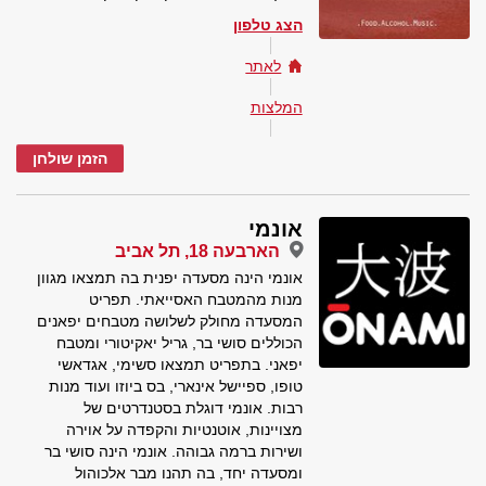
הצג טלפון
לאתר
המלצות
הזמן שולחן
אונמי
הארבעה 18, תל אביב
אונמי הינה מסעדה יפנית בה תמצאו מגוון
מנות מהמטבח האסייאתי. תפריט
המסעדה מחולק לשלושה מטבחים יפאנים
הכוללים סושי בר, גריל יאקיטורי ומטבח
יפאני. בתפריט תמצאו סשימי, אגדאשי
טופו, ספיישל אינארי, בס ביוזו ועוד מנות
רבות. אונמי דוגלת בסטנדרטים של
מצויינות, אוטנטיות והקפדה על אוירה
ושירות ברמה גבוהה. אונמי הינה סושי בר
ומסעדה יחד, בה תהנו מבר אלכוהול