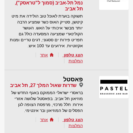
נמל תל-אביב (סמוך ל"טראסק"),
תל אביב
תשוקה בוערת לאוכל טוב הולידה את מיט
קיטשן, סטייק האוס כשר שמציע הרבה
יותר מבשר איכותי על האש. העושר
הקולינארי שמציעה המסעדה כולל גם
תפריט פירות ים ססגוני, דגים טריים ומנות
אקזוטיות. אירועים עד 100 איש.
הצג טלפון
אתר
המלצות
פאסטל
שדרות שאול המלך 27, תל אביב
בראסרי ישראלי הממוקם באגף החדש של
מוזיאון תל אביב. בפאסטל שלושה אזורי
אירוח: חלל מרכזי, מרפסת הצופה לגן
הפסלים של המוזיאון ובר אינטימי.
הצג טלפון
אתר
המלצות