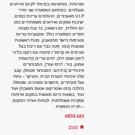
ומרווחת, ומתאימה במיוחד לקיום אירועים
מוצלחים. במתחם המסעדה שני חדרי
V.I.P מאובזרים, ההולמים עריכת כנסים,
ישיבות עסקים ואירועים משפחתיים כמו
יום הולדת, יום נישואין, בר ובת מצווה.
תפריט המסעדה כולל: פוקאצ'ות טריות
וטעימות הישר מהטאבון, מנות ראשונות
מגוונות (כמו: פטה כבד עם ריבת בצל
וצנימים או קרפצ'יו סינטה עם רוקט בליווי
לימון ושמן זית), דגים טריים (כדוגמת:
אמנון, בורי, דניס ועוד), המבורגרים
איכותיים (ביניהם: המבורגר אנגוס), קבב
טלה איכותי תוצרת הבית, והעיקר – נתחי
עגל מובחרים, מיושנים ומצוינים, שטופלו
כהלכה (כמו אנטריקוט אנגוס משובח) ועוד
ועוד. בשעות היום מוגשות במקום ארוחות
עסקיות משתלמות. לנוחות אורחי המקום
– חנייה חופשית.
הצג טלפון
לאתר