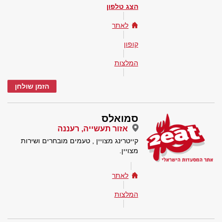
הצג טלפון
לאתר
קופון
המלצות
הזמן שולחן
סמואלס
אזור תעשייה, רעננה
קייטרינג מצויין , טעמים מובחרים ושירות
מצויין.
לאתר
המלצות