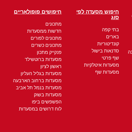
חיפוש מסעדה לפי
חיפושים פופולאריים
סוג
מתכונים
בתי קפה
חדשות ממסעדות
בארים
מתכונים לפורים
קונדיטוריות
מתכונים כשרים
סדנאות בישול
ה
פנקייק מתכון
שף פרטי
מסעדות ברוטשילד
מסעדות איטלקיות
ראשון לציון
מסעדות שף
מסעדות בגליל העליון
מסעדות ברחוב הארבעה
מסעדות בנמל תל אביב
מסעדות בשוק
הפשפשים ביפו
לוח דרושים במסעדות