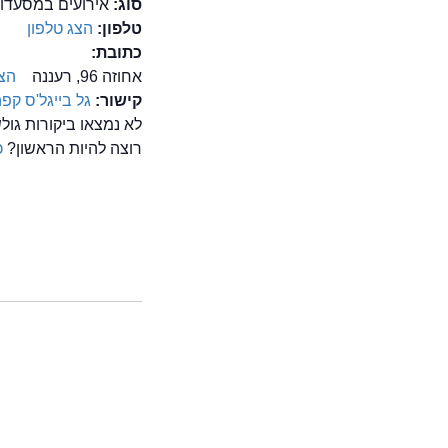
סוג:
אירועים במסעדות
טלפון:
הצג טלפון
כתובת:
אחוזה 96, רעננה
הצ
קישור:
גל בייגל'ס קפ
לא נמצאו ביקורות גו
רוצה להיות הראשון?
כ