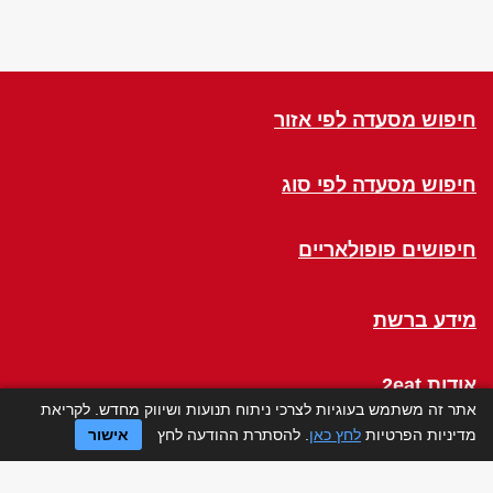
חיפוש מסעדה לפי אזור
חיפוש מסעדה לפי סוג
חיפושים פופולאריים
מידע ברשת
אודות 2eat
אתר זה משתמש בעוגיות לצרכי ניתוח תנועות ושיווק מחדש. לקריאת
מדיניות הפרטיות
לחץ כאן
. להסתרת ההודעה לחץ
אישור
Click a Table