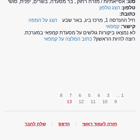
סוג:
אסייאתיות / מזרח רחוק , בר מסעדה, בשרים, יפנית, סושי
טלפון:
הצג טלפון
כתובת:
חיל ההנדסה 1, מרכז ביג, באר שבע
הצג על המפה
קישור:
קמפאי
לא נמצאו ביקורות גולשים על מסעדת קמפאי במערכת.
רוצה להיות הראשון?
כתוב המלצה על קמפאי
8
7
6
5
4
3
1 ...
13
12
11
10
9
חזרה לעמוד ראשי
הדפס
שלח לחבר