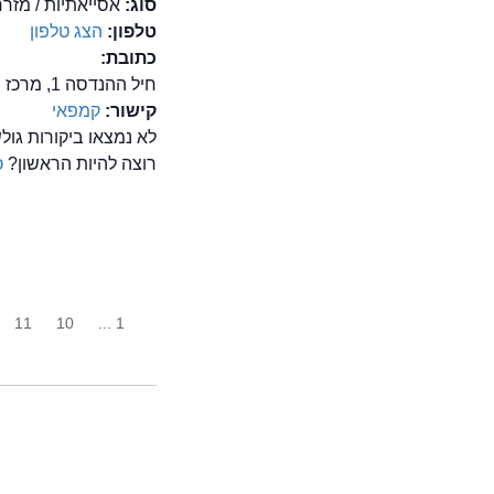
סוג:
אסייאתיות / מזרח
טלפון:
הצג טלפון
כתובת:
חיל ההנדסה 1, מרכז ביג, באר שבע
קישור:
קמפאי
לא נמצאו ביקורות גו
רוצה להיות הראשון?
כ
11
10
1 ...