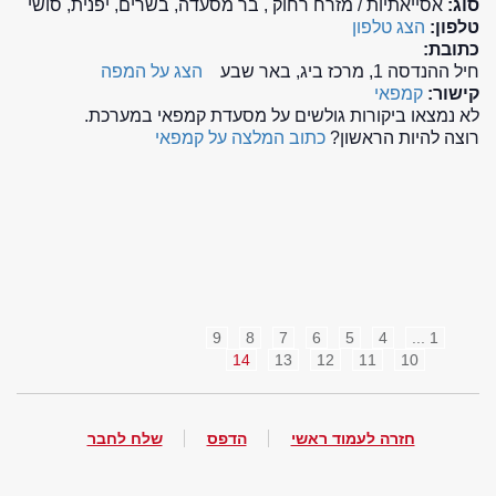
סוג:
אסייאתיות / מזרח רחוק , בר מסעדה, בשרים, יפנית, סושי
טלפון:
הצג טלפון
כתובת:
חיל ההנדסה 1, מרכז ביג, באר שבע
הצג על המפה
קישור:
קמפאי
לא נמצאו ביקורות גולשים על מסעדת קמפאי במערכת.
רוצה להיות הראשון?
כתוב המלצה על קמפאי
9
8
7
6
5
4
1 ...
14
13
12
11
10
חזרה לעמוד ראשי
הדפס
שלח לחבר