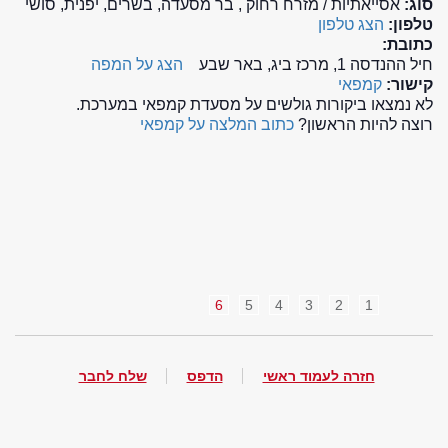
סוג:
אסייאתיות / מזרח רחוק , בר מסעדה, בשרים, יפנית, סושי
טלפון:
הצג טלפון
כתובת:
חיל ההנדסה 1, מרכז ביג, באר שבע
הצג על המפה
קישור:
קמפאי
לא נמצאו ביקורות גולשים על מסעדת קמפאי במערכת.
רוצה להיות הראשון?
כתוב המלצה על קמפאי
6
5
4
3
2
1
חזרה לעמוד ראשי
הדפס
שלח לחבר