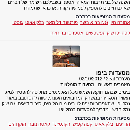
השנה של בני תרבות המאיה. אספנו בשבילכם רשימה של דברים
שאתם חייבים להספיק לפני שזה קורה, אז כדאי שתמהרו
מסעדות המופיעות בכתבה:
אמורה מיו
NG בר & בשר
פורטונה דל מאר
בלק אאוט
גוסטו
קפה יפו שוק הפשפשים
אספרסו בר רוז'ה
מסעדות ביפו
מערכת 2eat
02/10/2012
מאמרים ראשיים - מסעדות מומלצות
בימים שבהם דווקא השמש מכל האלמנטים מחליטה להפסיד למזג
האוויר הסגרירי במשחק המחבואים העונתי, שווה להסתובב באזור
נמל יפו, שהאפרוריות יפה לו. ריח מים מלוחים, סירות דייגים וגם שוק
נמל חדש - מדריך למסעדות בנמל יפו
מסעדות המופיעות בכתבה:
הדייגים
בלק אאוט
קפה קפיש
הקונטיינר
קאסה נובה
הזקן והים