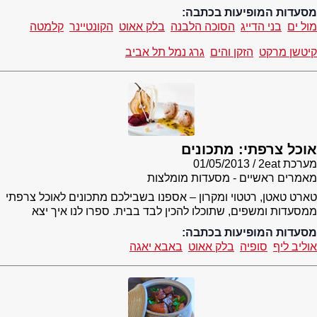
מסעדות המופיעות בכתבה:
מול ים
בני הדייג
הסוכה הלבנה
בלק אאוט
הקונטיינר
קלמטה
קיטשן מרקט
הזקן והים
גרג נמל תל אביב
אוכל צרפתי: מתכונים
מערכת 2eat
01/05/2013
מאמרים ראשיים - מסעדות מומלצות
טארט טאטן, רטטוי ומקרון – אספנו בשבילכם מתכונים לאוכל צרפתי
ממסעדות ומשפים, שתוכלו להכין לבד בבית. ספרו לנו איך יצא
מסעדות המופיעות בכתבה:
אוליב ליף
סופיה
בלק אאוט
באבא יאגה