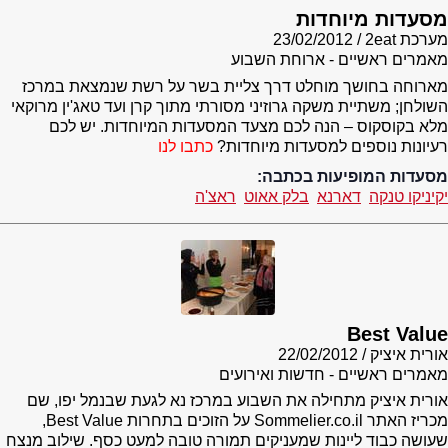
מסעדות מיוחדות
מערכת 2eat
23/02/2012
מאמרים ראשיים - ארוחת השבוע
מארוחה בחושך מוחלט דרך צליית בשר על רשת שנמצאת במרכז
השולחן; משתיית משקה גרוזיני מסורתי מתוך קרן ועד טאג'ין מרוקאי
מלא בקוסקוס – הנה לכם מצעד המסעדות המיוחדות. יש לכם
רעיונות נוספים למסעדות מיוחדות?
כתבו לנו
מסעדות המופיעות בכתבה:
יקיניקו טנקה
דארנא
בלק אאוט
ראצ'ה
Best Value
אורית איציק
22/02/2012
מאמרים ראשיים - חדשות ואירועים
אורית איציק מתחילה את השבוע במרכז נא לגעת שבנמל יפו, שם
מכריז האתר Sommelier.co.il על הזוכים בתחרות Best Value,
שעושה כבוד ליינות שמעניקים תמורה טובה למעט כסף. שילוב מנצח