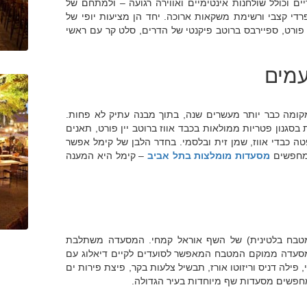
וכולל שולחנות אינטימיים ואווירה רגועה – ולמתחם של
פרדי קצבי ורשימת משקאות ארוכה. יחד הן מציעות יופי של
 פורט, ספיירבס ברוטב פיקנטי של הדרים, סלט קר עם ראשי
עמים
ומה כבר יותר מעשרים שנה, בתוך מבנה עתיק לא פחות.
סגנון פטריות ממולאות בכבד אווז ברוטב יין פורט, תאנים
 כבדי אווז, שמן זית ובלסמי. בחדר הלבן של קימל אפשר
 מחפשים
מסעדות מומלצות בתל אביב
– קימל היא המענה
מטבח בלטינית) של השף אוראל קמחי. המסעדה משתלבת
המסעדה ממוקם המטבח המאפשר לסועדים לקיים דיאלוג עם
פילה דניס וריזוטו אורז, תבשיל צלעות בקר, פיצת פירות ים
למחפשים מסעדות שף מיוחדות בעיר הגדולה.