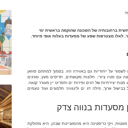
!
חשית ברחובותיה של השכונה שהוקמה בראשית ימי
עיר. לאלו מצטרפות שפע של מסעדות בעלות אופי מיוחד.
שמור על ייחודיות גם באווירה הזו. בסמוך למתחם סוזאן
ם פטיו ציורי, חלונות מקושתים, תריסים מעץ, סורגים
נות יצירתיות של דגים ופירות ים ותפריט יין מעורר קנאה.
ישול ארוך, פילה דג ים ולינגוויני חלמונים ועוד טעמים
ן מסעדות בנווה צדק
טות, ויקי כריסטינה היא מהמעניינות שבהן. היא מחולקת