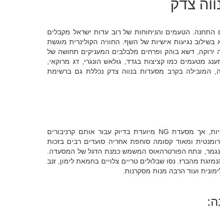
ווה צדק
התחנה. הטעמים והניחוחות של רוב עדות ישראל מקבלים
 בשילוב נגיעות אישיות של השף. החוויה הקולינרית מוגשת
מאה ה-19, כשמסביב צמחייה ירוקה, דשא בוהק ופרחים מלבלבים המעניקים תחושה של
ג מטעמים כמו קציצות בגדד, גולאש הונגרי, דג מרוקאי,
ה, המובילה בקרב מסעדות בנווה צדק נכללת גם ברשימת
בנווה צדק מציעות מנות בשר איכותיות, אך מסעדת NG מיועדת בדיוק עבור אותם קרניבורים
ומנטית ומאוד קסומה סוחפת אחריה סועדים רבים בזכות
 נגמר, ונתח הפורטרהאוס המשמש כמנת הדגל של המסעדה.
מזגת מהברז. נסו שבלולים טריים צלויים בחמאת לימון, זנב
ימונית ועוד הרבה מנות מסקרנות.
ה: