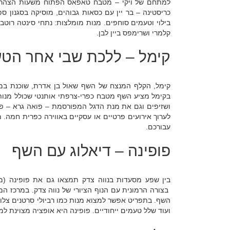
למתחם של ויקי – מטבח טאפאס הפתוח משעות הצהריים 
כריסטינה – בר יין עם כסאות גבוהים, מוסיקה בסגנון ס
בילוי וטעמים סוחפים. מנות מומלצות: נתחי סינטה רוטב
קלמרי ושרימפס ביין לבן.
קימל – ללכת שבי אחר הט
קימל, הקלף המנצח של השף שאול בן אדרת, שוכנת במק
בקימל מציע השף מטבח כפרי-צרפתי אותנטי שכולל מנות ב
ושזיפים וגם את מנת הדגל המפורסמת – פואה גרא – פטה
לערוך אירועים פרטיים או עסקיים באווירה כפרית חמה.
עבורכם.
פופינה – דיאלוג עם השף
בין שפע מסעדות בנווה צדק תמצאו גם את פופינה (
בצורה הרמונית עם הנוף הציורי של נווה צדק. במרכז 
השף. בתפריט אפשר למצוא מנות כמו רביולי סרטנים צלוי, 
ועוד שלל טעמים ייחודיים. פופינה היא אופציה מצוינת 