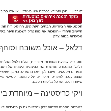
*ארכיון:
ייתכן והמידע בכתבה אינו מעודכן ו\או אינו בתוקף
הסמטאות הציוריות, הבתים העתיקים, ההיסטוריה המו
היישוב היהודי - הופכות את נווה צדק לשכונה היפה ב
מסעדות בנווה צדק
דלאל – אוכל משובח וסוחף
נווה צדק שופעת מסעדות מיוחדות, אולם דלאל מצליחה ל
דלאל, המסעדה משמרת את הטעמים הישנים של השכונה ע
וצמחים מטפסים. מעבר לכך ישנו התפריט, כמובן, שמציע מ
הצצה קטנה לתפריט: מוסר ים על קינואה, ספייסי עגל בב
שיעוררו לכם את כל בלוטות הטעם.
ויקי כריסטינה – מיוחדת בי
במתחם התחנה שבנווה צדק נמצאות גם כן מסעדות לא מע