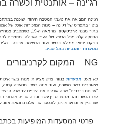
רג'ינה – אותנטית וכשרה בנ
רג'ינה המביאה את טעמי המטבח היהודי שוכנת במתחם 
ביטוי בתפריט של רג'ינה – מנות המזכירות אוכל של אמא
בתוך מבנה ארכיטקטוני מה
הפסקה קלה מכל הרעש של העיר הגדולה. מוזמנים להתענ
בורקס יפואי ממולא בבשר ועוד הרשימה ארוכה. רג'ינ
מסעדות רומנטיות בתל אביב
.
NG – המקום לקרניבורים
לא מעט
מסעדות
שאוהבים בשר משובח, ועוד איזה בשר. מסעדה קטנה, ר
"ארוחת ברברים" שבה אוכלים עם הידיים עד שכל הבשר
לצד הבשר תהנו מתפריט יין עשיר ובירה טרייה מהחבית הנ
שור ביין אדום וערמונים, לובסטר טרי שלם בחמאת אזוב ל
פרטי המסעדות המופיעות בכתב