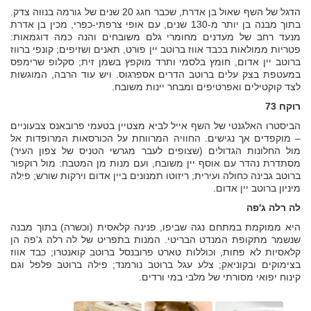
הדגל של השף שאול בן אדרת, שכבר חגג 20 שנים של גורמה בנווה צדק.
בתוך מבנה בן יותר מ-130 שנים, עם אופי צרפתי-כפרי, מכין בן אדרת
מנעד רחב של מעדנים מחומרי גלם משובחים והנה כמה דוגמאות:
פטריות ממולאות בכבד אווז ברוטב יין פורט, תאנים ושזיפים; קונפי ברווז
ברוטב יין אדום, חומץ בלסמי ותרד מוקפץ בשמן זית; סקלופ שרימפס
במעטפת בצק עלים ברוטב הדרים אספרגוס. ויש עוד הרבה, המוגשות
לצד קוקטילים ואפרטיפים ומבחר יינות משובח.
רוקח 73
הביסטרו האלגנטי של השף אייל לביא מצטיין בטעמי פרובאנס צבעוניים
– מוקפדים אך נגישים. החוויה המרווחת על הכורסאות המרופדות אל
מול החלונות הגדולים (שצופים לעבר מגרשי הטניס של צפון העיר)
מסתדרת נהדר עם אוסף יין משובח, ועם מנות מן המטבח: מול רוקפור
ברוטב גבינה כחולה ועירית; ריזוטו תמנונים ביין אדום וירקות שורש; פילה
מיניון ברוטב יין אדום.
לה רלה ג'פה
היא ממוקמת במתחם נגה שביפו, פנינה קלאסית (וכשרה) בתוך מבנה
שנשמר מתקופת המנדט הבריטי. המנות בתפריט של לה רלה ג'פה הן
קלאסיות לא פחות, וכוללות טארט פרובנסל ברוטב קואנטרו; כבד אווז
בצימוקים ובקוניאק; צלע עגל ברוטב נורמנד; פילה ברוטב פלפל וגם
קינוח יפואי מסורתי של מלבי במי ורדים.