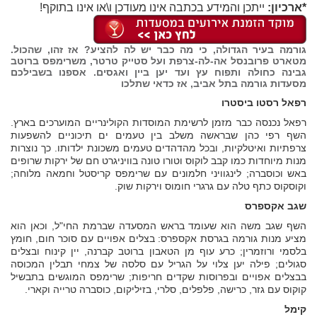
*ארכיון:
ייתכן והמידע בכתבה אינו מעודכן ו\או אינו בתוקף!
גורמה בעיר הגדולה, כי מה כבר יש לה להציע? אז זהו, שהכול.
מטארט פרובנסל אה-לה-צרפת ועל סטייק טרטר, משרימפס ברוטב
גבינה כחולה ותפוח עץ ועד יען ביין ואגסים. אספנו בשבילכם
מסעדות גורמה בתל אביב, אז כדאי שתלכו
רפאל רסטו ביסטרו
רפאל נכנסה כבר מזמן לרשימת המוסדות הקולינריים המוערכים בארץ.
השף רפי כהן שבראשה משלב בין טעמים ים תיכוניים להשפעות
צרפתיות ואיטלקיות, ובכל מהדהדים טעמים משכונת ילדותו. כך נוצרות
מנות מיוחדות כמו קבב לוקוס וטורו טונה בוויניגרט חם של ירקות שרופים
באש וכוסברה; לינגוויני חלמונים עם שרימפס קריסטל וחמאה מלוחה;
וקוסקוס כתף טלה עם גרגרי חומוס וירקות שוק.
שגב אקספרס
השף שגב משה הוא שעומד בראש המסעדה שברמת החי"ל, וכאן הוא
מציע מנות גורמה בגרסת אקספרס: בצלים אפויים עם סוכר חום, חומץ
בלסמי ורוזמרין; כרע עוף מן הטאבון ברוטב קברנה, יין קינוח ובצלים
סגולים; פילה יען צלוי על הגריל עם סלסה של צמחי תבלין המכוסה
בבצלים אפויים ובפרוסות שקדים חריפות; שרימפס המוגשים בתבשיל
קוקוס עם גזר, כרישה, פלפלים, סלרי, בזיליקום, כוסברה טרייה וקארי.
קימל