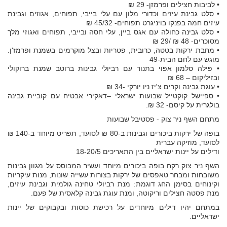
• לביבות חצילים ופרמזן- 29 ₪
• סלט גבינת עיזים וכדורי מלון עם עלי בייבי, תפוחים, אגוזים וגבינת
עיזים חמה בפנקו בויניגרט תפוחים- 45/32 ₪
• סלט גבינה כחולה עם אגס ביין, עלי חסה ובייבי, תפוחים ואגוזי מלך
מסוכרים- 48 ₪ /29 ₪
• מחבת ירקות בטטה, כרובית, פטריות ובצל מוקרמים בשמנת ופרמז'ן.
מוגש עם לחם הבית-49
• פילה סלמון אפוי בתנור עם רביולי גבינות ברוטב שמנת ברוקולי
ובזיליקום – 68 ₪
• עוגת גבינה וקרים צ'יז ניו יורקי -34 ₪
• ספיישל קוקטייל שבועות ישראלי –דאקירי אבטיח עם קוביית גבינה
בולגרית על קיסם- 32 ₪.
מתחם השף ניר צוק - פסטיבל שבועות
בופה של ירקות ביכורים וגבינות ב-80 ₪ לסועד, תפריט מיוחד ב-140 ₪
לסועד, מוזיקה עברית
ודילים על יינות ישראליים בין התאריכים 18-20/5
השף ניר צוק רקח בופה ביכורים מיוחד ועשיר המבוסס על מגוון גבינות
משובחות ומבחר טאפסים של ירקות בצורות עשייה שונות, מנות עיקריות
וקינוחים בסימן החג דוגמת: מנת רביולי טחינה גולמית וגבינת עיזים,
מנת פסטה חצילים וריקוטה, ומנת עוגת גבינה קלאסית של פעם.
במתחם יהיו דילים מיוחדים על רכישת כוסות ובקבוקים של יינות
ישראליים.