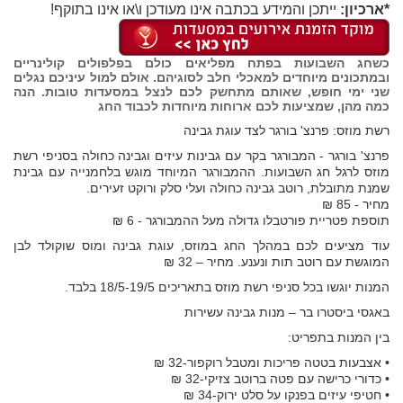
*ארכיון:
ייתכן והמידע בכתבה אינו מעודכן ו\או אינו בתוקף!
כשחג השבועות בפתח מפליאים כולם בפלפולים קולינריים
ובמתכונים מיוחדים למאכלי חלב לסוגיהם. אולם למול עיניכם נגלים
שני ימי חופש, שאותם מתחשק לכם לנצל במסעדות טובות. הנה
כמה מהן, שמציעות לכם ארוחות מיוחדות לכבוד החג
רשת מוזס: פרנצ' בורגר לצד עוגת גבינה
פרנצ' בורגר - המבורגר בקר עם גבינות עיזים וגבינה כחולה בסניפי רשת
מוזס לרגל חג השבועות. ההמבורגר המיוחד מוגש בלחמנייה עם גבינת
שמנת מתובלת, רוטב גבינה כחולה ועלי סלק ורוקט זעירים.
מחיר - 85 ₪
תוספת פטריית פורטבלו גדולה מעל ההמבורגר - 6 ₪
עוד מציעים לכם במהלך החג במוזס, עוגת גבינה ומוס שוקולד לבן
המוגשת עם רוטב תות ונענע. מחיר – 32 ₪
המנות יוגשו בכל סניפי רשת מוזס בתאריכים 18/5-19/5 בלבד.
באגסי ביסטרו בר – מנות גבינה עשירות
בין המנות בתפריט:
• אצבעות בטטה פריכות ומטבל רוקפור-32 ₪
• כדורי כרישה עם פטה ברוטב צזיקי-32 ₪
• חטיפי עיזים בפנקו על סלט ירוק-34 ₪