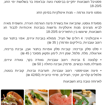
פסטיבל השבועות יתקיים בביסטרו נועה ובג'אפה בר בשלושת ימי החג,
18-20/5
גוסטו פיצה גורמה – מנות איטלקיות בסימן החג
מסעדת גוסטו, שהביאה את בשורת פיצה הגורמה העירה, והשפית מאיה
לביא מציגים מנות איטלקיות גדושות בגבינות איכותיות לכבוד חג
השבועות, שיוגשו בין התאריכים 18-20/5
• אינבולטיני: 4 רולים של חציל, ממולא בגבינת עיזים, אפוי בתנור עם
רוטב עגבניות, בזיליקום ופרמז'ן ( 35 ₪)
• סלט סלק וברינזה: קוביות סלק אפויות בתנור אבן, גבינת ברינזה,
אורוגולה, מלח, פלפל, שמן זית, לימון ופקאן מסוכר ( 45 ₪)
• קלצונה 6 גבינות: רוטב עגבניות, גאודה בקר, גאודה עיזים,
מוצרלה,פטה כבשים, פרמז'ן וגבינה כחולה ( 50 ₪)
• פיצה אנטיפסטי: רוטב עגבניות, תערובת גבינות, קוביות בטטה,
פלפלים קלויים, זוקיני, חצילים, פרחי כרובית (42/60 ₪)
לארוחה טובה בחג השבועות