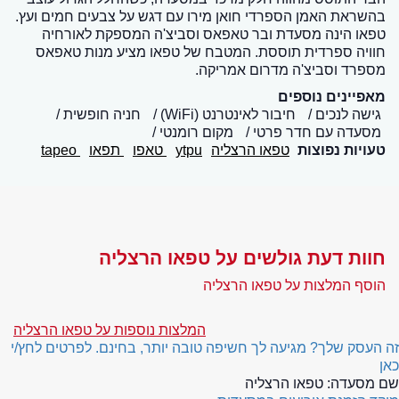
בהשראת האמן הספרדי חואן מירו עם דגש על צבעים חמים ועץ.
טפאו הינה מסעדת ובר טאפאס וסביצ'ה המספקת לאורחיה
חוויה ספרדית תוססת. המטבח של טפאו מציע מנות טאפאס
מספרד וסביצ'ה מדרום אמריקה.
מאפיינים נוספים
גישה לנכים
חיבור לאינטרנט (WiFi)
חניה חופשית
מסעדה עם חדר פרטי
מקום רומנטי
טעויות נפוצות
טפאו הרצליה
ytpu
טאפו
תפאו
tapeo
חוות דעת גולשים על טפאו הרצליה
הוסף המלצות על טפאו הרצליה
המלצות נוספות על טפאו הרצליה
זה העסק שלך? מגיעה לך חשיפה טובה יותר, בחינם. לפרטים לחץ/י
כאן
שם מסעדה:
טפאו הרצליה