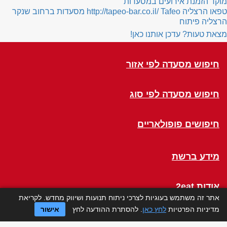
מוקד הזמנת אירועים במסעדות
טפאו הרצליה
Tafeo
http://tapeo-bar.co.il/
מסעדות ברחוב שנקר
הרצליה פיתוח
מצאת טעות? עדכן אותנו כאן!
חיפוש מסעדה לפי אזור
חיפוש מסעדה לפי סוג
חיפושים פופולאריים
מידע ברשת
אודות 2eat
אתר זה משתמש בעוגיות לצרכי ניתוח תנועות ושיווק מחדש. לקריאת
מדיניות הפרטיות
לחץ כאן
. להסתרת ההודעה לחץ
אישור
Click a Table