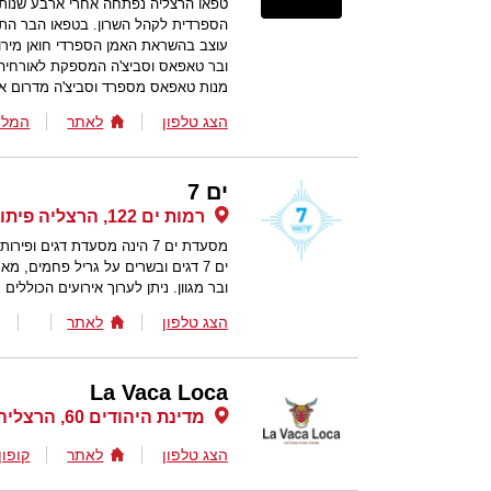
טפאו הרצליה נפתחה אחרי ארבע שנות 
הספרדית לקהל השרון. בטפאו הבר הת
עוצב בהשראת האמן הספרדי חואן מירו
ובר טאפאס וסביצ'ה המספקת לאורחיה
מנות טאפאס מספרד וסביצ'ה מדרום א
הצג טלפון
לאתר
המלצ
ים 7
רמות ים 122, הרצליה פיתוח
מסעדת ים 7 הינה מסעדת דגי
ים 7 דגים ובשרים על גריל פחמים, מא
ובר מגוון. ניתן לערוך אירועים הכוללים עד 180 מוזמנים בקיץ ו-70 ב
הצג טלפון
לאתר
La Vaca Loca
מדינת היהודים 60, הרצליה פיתוח
הצג טלפון
לאתר
קופון