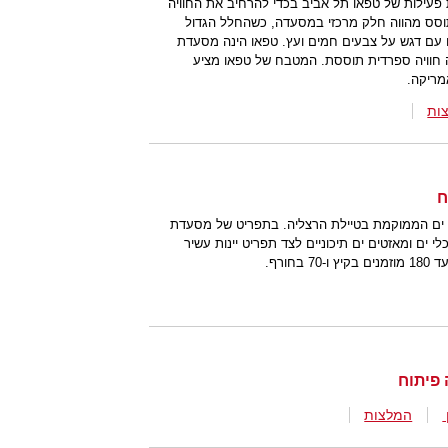
פעילות של טפאו תל אביב בכדי להרחיב את החוויה
וסס מהווה חלק מרכזי במסעדה, כשהחלל הגדול
 עם דגש על צבעים חמים ועץ. טפאו הינה מסעדת
 חוויה ספרדית תוססת. המטבח של טפאו מציע
מריקה.
ות
ם ופירות ים הממוקמת בטיילת הרצליה. בתפריט של מסעדת
כלי ים ומאזטים ים תיכוניים לצד תפריט יינות עשיר
חורף.
המלצות