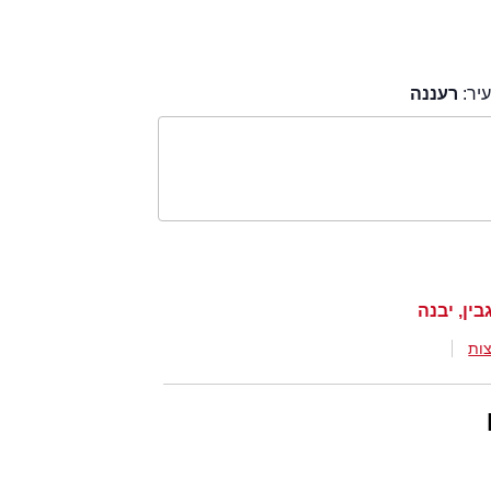
יר:
רעננה
ות