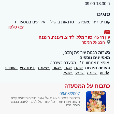
ו': 09:00-13:30
סוגים
קונדיטוריה, מאפיה,
סדנאות בישול,
אירועים במסעדות
הצג טלפון
עין חי 45, כפר מלל, ליד צ. רעננה
,
רעננה
הצג על המפה
כשרות
רבנות עירונית [חלבי]
מאפיינים נוספים
אופציה צמחונית
מסעדה כשרה
טעויות נפוצות
שוגה
שגה
שגוה
שאוגה
דיםםעש
shoga
audv
שווגה
שוגע
שוגא
כתבות על המסעדה
09/08/2007
סדנאות קישוט העוגות של שוגה מוכיחות שעם קצת
תעוזה ויצירתיות – כל אחד יכול ללמוד לעצב בבצק
סוכר. מיה ...