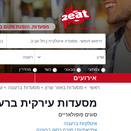
מסעדות, הזמנת מקום ב
צמחוני
טבעוני
כשר
מהדרין
אירועים
ראשי
>
מסעדות באזור שרון
>
מסעדות ברעננה
>
עי
מסעדות עירקית ברע
סוגים פופולאריים
איטלקיות ברעננה
אסייאתיות / מזרח רחוק ברעננה