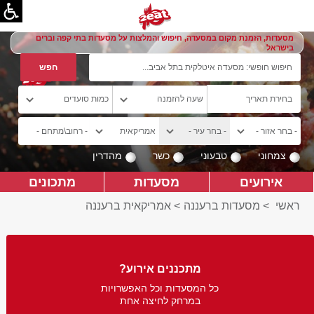
מסעדות, הזמנת מקום במסעדה, חיפוש והמלצות על מסעדות בתי קפה וברים
בישראל
צמחוני
טבעוני
כשר
מהדרין
אירועים
מסעדות
מתכונים
ראשי
>
מסעדות ברעננה
>
אמריקאית ברעננה
מתכננים אירוע?
כל המסעדות וכל האפשרויות
במרחק לחיצה אחת