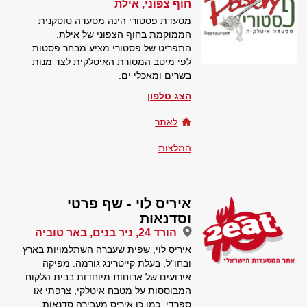
חוף צפוני, אילת
מסעדת פסטורי הינה מסעדה טוסקנית
הממוקמת בחוף הצפוני של אילת.
התפריט של פסטורי מציע מבחר פסטות
לפי מיטב המסורת האיטלקית לצד מנות
בשרים ומאכלי ים.
הצג טלפון
לאתר
המלצות
איריס לוי - שף פרטי
וסדנאות
הורד 24, ניר בנים, באר טוביה
איריס לוי, שפית שעברה השתלמויות בארץ
ובחו"ל, בעלת קייטרינג גורמה. מפיקה
אירועים של ארוחות מיוחדות בבית הלקוח
המבוססות על מטבח איטלקי, צרפתי או
ספרדי. כמו כן איריס מעבירה סדנאות