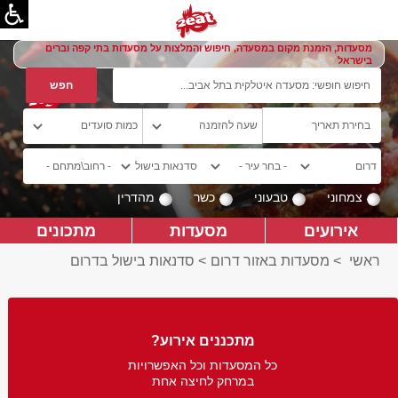
מסעדות, הזמנת מקום במסעדה, חיפוש והמלצות על מסעדות בתי קפה וברים
בישראל
צמחוני
טבעוני
כשר
מהדרין
אירועים
מסעדות
מתכונים
ראשי
>
מסעדות באזור דרום
>
סדנאות בישול בדרום
מתכננים אירוע?
כל המסעדות וכל האפשרויות
במרחק לחיצה אחת