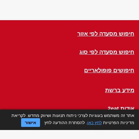
חיפוש מסעדה לפי אזור
חיפוש מסעדה לפי סוג
חיפושים פופולאריים
מידע ברשת
אודות 2eat
אתר זה משתמש בעוגיות לצרכי ניתוח תנועות ושיווק מחדש. לקריאת
מדיניות הפרטיות
לחץ כאן
. להסתרת ההודעה לחץ
אישור
Click a Table