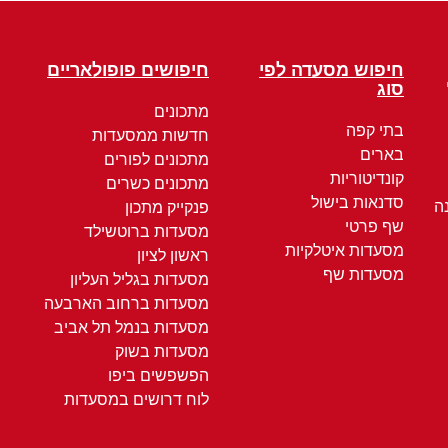
חיפוש מסעדה לפי
חיפושים פופולאריים
סוג
מתכונים
בתי קפה
חדשות ממסעדות
בארים
מתכונים לפורים
קונדיטוריות
מתכונים כשרים
סדנאות בישול
ה
פנקייק מתכון
שף פרטי
מסעדות ברוטשילד
מסעדות איטלקיות
ראשון לציון
מסעדות שף
מסעדות בגליל העליון
מסעדות ברחוב הארבעה
מסעדות בנמל תל אביב
מסעדות בשוק
הפשפשים ביפו
לוח דרושים במסעדות