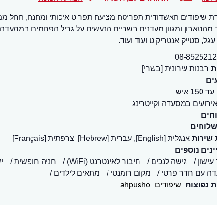
 שיפודים האשדודית תפריטה מציעה תפריט איכותי ומהנה, החל ממג
 מהטאבון ומגוון מעדנים בשריים הנעשים על גריל הפחמים במסעדה, כ
עגל, סטייק אנטריקוט ועוד ועוד.
08-8525212
ת
רבנות עירונית [בשרי]
ים
עד 150 איש
ירועים במסעדה וקייטרינג
חים
שלוחים
 שירות
אנגלית [English], עברית [Hebrew], צרפתית [Français]
נים נוספים
 עישון
גישה לנכים
חיבור לאינטרנט (WiFi)
חניה חופשית
י
ה עם חדר פרטי
מקום רומנטי
מתאים לילדים
ת נפוצות
שיפודים
ahpusho