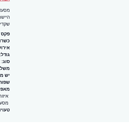
מסעדת
היישר
שקדי 
פקס
כשרו
אירוע
גודל:
סוג:
א
משלו
יש מ
שפות
מאפיי
איזור
מסעד
טעויו