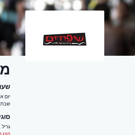
מס
שעו
יום א' - יום
שבת ש
סוגי
גריל 
הצג ט