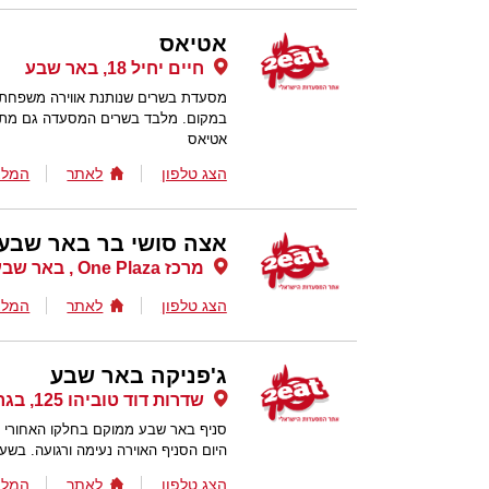
אטיאס
חיים יחיל 18, באר שבע
מסעדת בשרים שנותנת אווירה משפחתית
במקום. מלבד בשרים המסעדה גם מתמח
אטיאס
הצג טלפון
לאתר
המלצ
אצה סושי בר באר שבע
מרכז One Plaza , באר שבע
הצג טלפון
לאתר
המלצ
ג'פניקה באר שבע
שדרות דוד טוביהו 125, בגרנד קניון, באר שבע
סניף באר שבע ממוקם בחלקו האחורי של
היום הסניף האוירה נעימה ורגועה. בשע
הצג טלפון
לאתר
המלצ