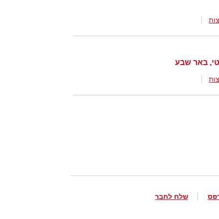
ות
ות
פס
שלח לחבר