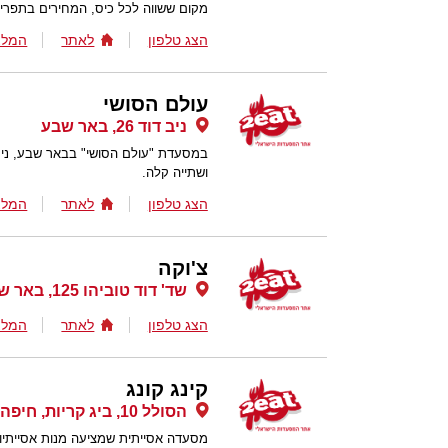
מקום ששווה לכל כיס, המחירים בתפריט נעים בין 12 
הצג טלפון
לאתר
המלצ
עולם הסושי
ניב דוד 26, באר שבע
במסעדת "עולם הסושי" בבאר שבע, ניתן
ושתייה קלה.
הצג טלפון
לאתר
המלצ
צ'וקה
שד' דוד טוביהו 125, באר שבע
הצג טלפון
לאתר
המלצ
קינג קונג
הסולל 10, ביג קריות, חיפה
מסעדה אסייתית שמציעה מנות אסייתיות