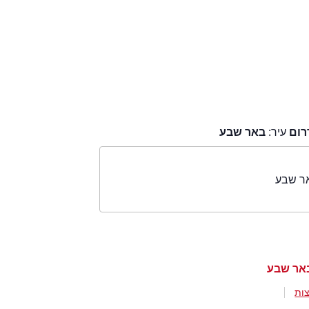
רום
עיר:
באר שבע
ר שבע
ות