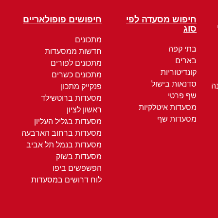
חיפוש מסעדה לפי
חיפושים פופולאריים
סוג
מתכונים
בתי קפה
חדשות ממסעדות
בארים
מתכונים לפורים
קונדיטוריות
מתכונים כשרים
סדנאות בישול
ה
פנקייק מתכון
שף פרטי
מסעדות ברוטשילד
מסעדות איטלקיות
ראשון לציון
מסעדות שף
מסעדות בגליל העליון
מסעדות ברחוב הארבעה
מסעדות בנמל תל אביב
מסעדות בשוק
הפשפשים ביפו
לוח דרושים במסעדות